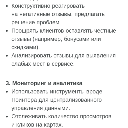
Работа с данными
Конструктивно реагировать
Заполнение данных
на негативные отзывы, предлагать
решение проблем.
Актуальность данных
Поощрять клиентов оставлять честные
Контроль изменения данных
отзывы (например, бонусами или
Фантомы для поиска дубликатов
скидками).
Фотографии
Анализировать отзывы для выявления
Статистика по трафику
слабых мест в сервисе.
SEO-контроль
Анализ конкурентов
3. Мониторинг и аналитика
Использовать инструменты вроде
Мониторинг конкурентов
Поинтера для централизованного
Геоперфоманс реклама
управления данными.
Отслеживать количество просмотров
Реклама на картах
и кликов на картах.