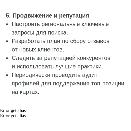
О компании
5. Продвижение и репутация
Настроить региональные ключевые
О нас
запросы для поиска.
Наши клиенты
Разработать план по сбору отзывов
Сотрудничество
от новых клиентов.
Вакансии
Следить за репутацией конкурентов
Документы
и использовать лучшие практики.
Контакты
Периодически проводить аудит
Партнерам
профилей для поддержания топ‑позиции
на картах.
ИТ-аккредитация
Полезные материалы
Error get alias
Error get alias
Тарифы
Статьи про геомаркетинг