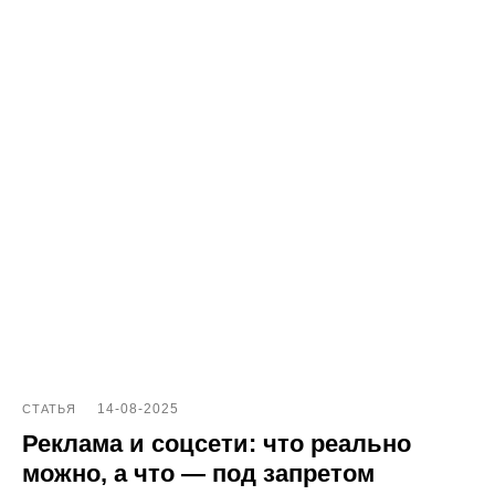
e-mail: help@pntr.io
+7(800)555-41-36
14-08-2025
СТАТЬЯ
Реклама и соцсети: что реально
можно, а что — под запретом