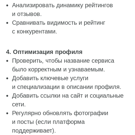
Анализировать динамику рейтингов
Работа с отзывами
и отзывов.
Сервис сбора отзывов
Сравнивать видимость и рейтинг
Работа с магазинами приложений
с конкурентами.
Обработка отзывов
Ответы с помощью ChatGPT
и автоответы
4. Оптимизация профиля
Проверить, чтобы название сервиса
Теги и автоответы
было корректным и узнаваемым.
Сообщения
Добавить ключевые услуги
Статистика по отзывам
и специализации в описании профиля.
Интеграции
Добавить ссылки на сайт и социальные
Суммаризация отзывов
сети.
Регулярно обновлять фотографии
Активатор отзывов
и посты (если платформа
QR-коды и email-рассылки
поддерживает).
Бонусы и подарки за отзывы