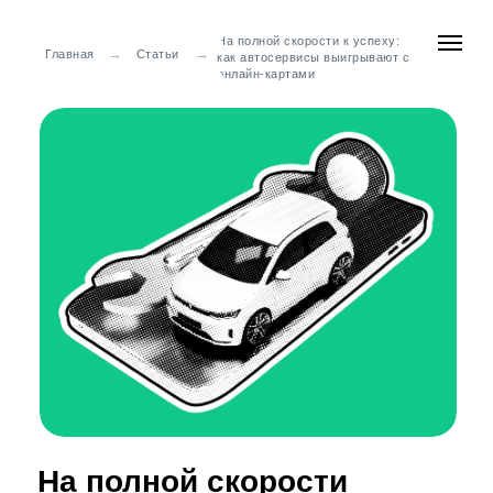
На полной скорости к успеху:
→
→
Главная
Статьи
как автосервисы выигрывают с
онлайн‑картами
На полной скорости