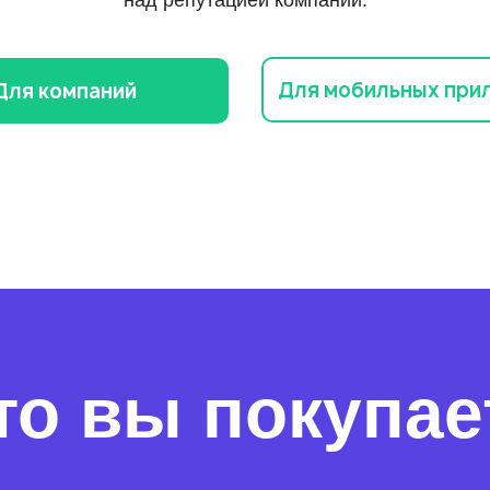
над репутацией компании.
Для мобильных при
Для компаний
то вы покупае