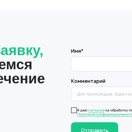
аявку,
Имя*
емся
ечение
Комментарий
Я даю
согласие
на обработку п
Политикой конфиденциальност
Отправить