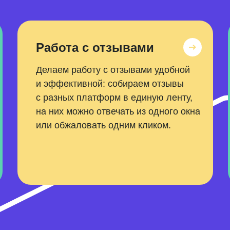
Работа с отзывами
Делаем работу с отзывами удобной
и эффективной: собираем отзывы
с разных платформ в единую ленту,
на них можно отвечать из одного окна
или обжаловать одним кликом.