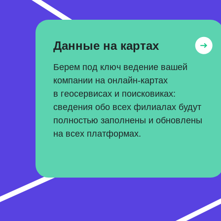
Данные на картах
Берем под ключ ведение вашей
компании на онлайн-картах
в геосервисах и поисковиках:
сведения обо всех филиалах будут
полностью заполнены и обновлены
на всех платформах.