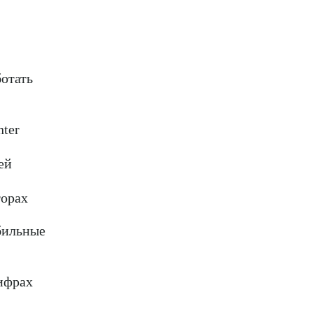
отать
ter
ей
торах
бильные
ифрах