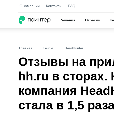
О компании
Контакты
FAQ
Решения
Отрасли
Ке
МАТЕРИАЛЫ
Главная
→
Кейсы
→
HeadHunter
Кейсы
Кейсы
Отзывы на при
Практические приме
Практические приме
и решений
и решений
hh.ru в сторах. 
Исследов
Исследов
Новейшие исследов
Новейшие исследов
компания Head
в отрасли
в отрасли
стала в 1,5 раз