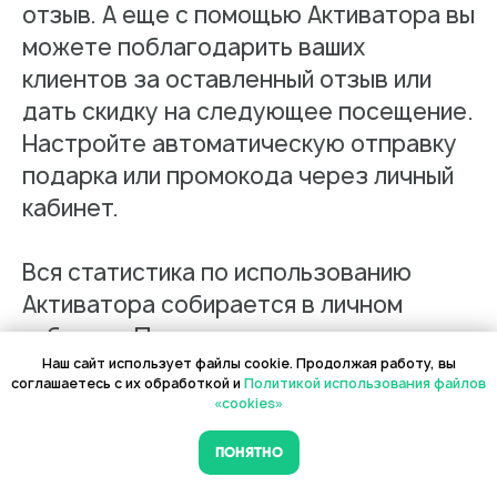
отзыв. А еще с помощью Активатора вы
можете поблагодарить ваших
клиентов за оставленный отзыв или
дать скидку на следующее посещение.
Настройте автоматическую отправку
подарка или промокода через личный
кабинет.
Работа с данными
Вся статистика по использованию
Заполнение данных
Активатора собирается в личном
Актуальность данных
кабинете Поинтера, и вы всегда
Контроль изменения данных
можете посмотреть данные за
Наш сайт использует файлы cookie. Продолжая работу, вы
соглашаетесь с их обработкой и
Политикой использования файлов
определенный период или по
Фантомы для поиска дубликатов
«cookies»
конкретным филиалам: сколько раз
Фотографии
ПОНЯТНО
зашли в Активатор, какие оценки
Статистика по трафику