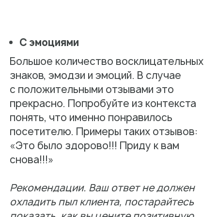
С эмоциями
Большое количество восклицательных
знаков, эмодзи и эмоций. В случае
с положительными отзывами это
прекрасно. Попробуйте из контекста
понять, что именно понравилось
посетителю. Примеры таких отзывов:
«Это было здорово!!! Приду к вам
снова!!!»
Подпишитесь на наш
Рекомендации. Ваш ответ не должен
Telegram-канал
охладить пыл клиента, постарайтесь
показать, как вы цените позитивную
Узнавайте о выходе новых кейсов и статей