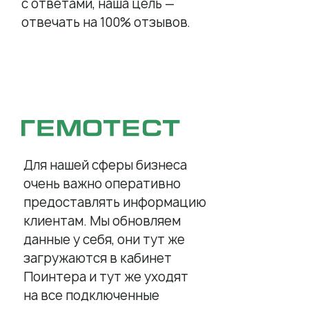
с ответами, наша цель —
отвечать на 100% отзывов.
© Поинтер, 2019–2026
Политика конфиденциальности
Согласие на обработку персональных данных
Договор-оферта
Для нашей сферы бизнеса
ООО «ПОИНТЕР»
ОГРН 1 197 746 516 550
очень важно оперативно
ИНН 7 704 499 646
предоставлять информацию
Адрес: 192029, г. Санкт-Петербург, ул. Седова, дом 11, лит. А,
помещение 5Н, офис 531
клиентам. Мы обновляем
e-mail: help@pntr.io
+7(800)555-41-36
данные у себя, они тут же
загружаются в кабинет
Поинтера и тут же уходят
на все подключенные