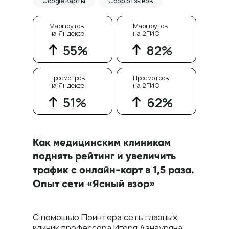
Google Карты
Сбор отзывов
Маршрутов
Маршрутов
на Яндексе
на 2ГИС
55%
82%
Просмотров
Просмотров
на Яндексе
на 2ГИС
51%
62%
Как медицинским клиникам
Пн — пт: 10:00–19:00
поднять рейтинг и увеличить
Оставьте заявку,
трафик с онлайн-карт в 1,5 раза.
и мы свяжемся с вами
Опыт сети «Ясный взор»
в течение часа
8 800 555-41-36
+7 495 995-58-24
С помощью Поинтера сеть глазных
sales@pntr.io
клиник профессора Игоря Азнауряна