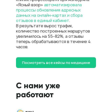
«Ясный взор»
автоматизировала
Имя*
процессы обновления адресных
данных на онлайн-картах и сбора
отзывов в единый кабинет
.
В результате вырос трафик,
Телефон*
количество построенных маршрутов
увеличилось на 55−82%, а отзывы
+7
теперь обрабатываются в течение 4
часов.
Комментарий
Посмотреть все кейсы по медицине
Я даю
согласие
на обработку персональных
данных в соответствии с
Политикой
конфиденциальности
С нами уже
работают
Отправить