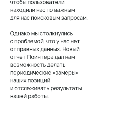
чтобы пользователи
Ответы с помощью ChatGPT
находили нас по важным
и автоответы
для нас поисковым запросам.
Теги и автоответы
Сообщения
Однако мы столкнулись
Статистика по отзывам
с проблемой, что у нас нет
Интеграции
отправных данных. Новый
отчет Поинтера дал нам
Суммаризация отзывов
возможность делать
Активатор отзывов
периодические «замеры»
наших позиций
QR-коды и email-рассылки
и отслеживать результаты
Бонусы и подарки за отзывы
нашей работы.
О компании
О нас
Наши клиенты