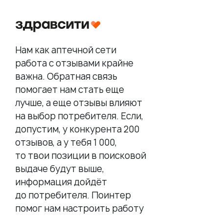
Сотрудничество
Вакансии
Документы
Нам как аптечной сети
Контакты
работа с отзывами крайне
Партнерам
важна. Обратная связь
ИТ-аккредитация
помогает нам стать еще
лучше, а еще отзывы влияют
Полезные материалы
на выбор потребителя. Если,
допустим, у конкурента 200
Тарифы
отзывов, а у тебя 1 000,
Статьи про геомаркетинг
то твои позиции в поисковой
Кейсы наших клиентов
выдаче будут выше,
Платформы
информация дойдёт
FAQ по сервису
до потребителя. Поинтер
помог нам настроить работу
Генератор ответов на отзывы