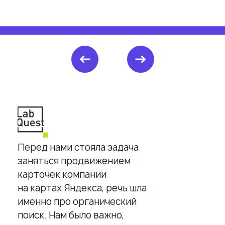
Фантомы для поиска дубликатов
Фотографии
Статистика по трафику
SEO-контроль
Анализ конкурентов
Мониторинг конкурентов
Геоперфоманс реклама
Реклама на картах
Перед нами стояла задача
заняться продвижением
Работа с отзывами
карточек компании
Сервис сбора отзывов
на картах Яндекса, речь шла
именно про органический
Работа с магазинами приложений
поиск. Нам было важно,
Обработка отзывов