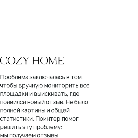
QR-коды и email-рассылки
Бонусы и подарки за отзывы
О компании
О нас
Наши клиенты
Сотрудничество
Вакансии
Проблема заключалась в том,
Документы
чтобы вручную мониторить все
площадки и выискивать, где
Контакты
появился новый отзыв. Не было
Партнерам
полной картины и общей
ИТ-аккредитация
статистики. Поинтер помог
решить эту проблему:
Полезные материалы
мы получаем отзывы