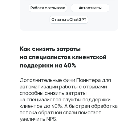
Работа с отзывами
Автоответы
Пн — пт: 10:00–19:00
Ответы с ChatGPT
Оставьте заявку,
и мы свяжемся с вами
в течение часа
8 800 555-41-36
Как снизить затраты
+7 495 995-58-24
на специалистов клиентской
sales@pntr.io
поддержки на 40%
Имя*
Дополнительные фичи Поинтера для
автоматизации работы с отзывами
способны снизить затраты
Телефон*
на специалистов службы поддержки
клиентов до 40%. А быстрая обработка
+7
потока обратной связи помогает
увеличить NPS.
Комментарий