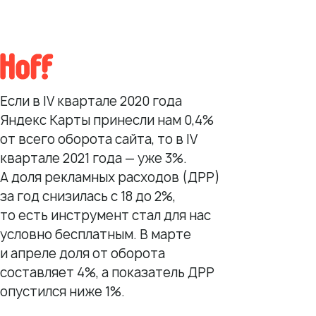
Реклама на картах
Работа с отзывами
Сервис сбора отзывов
Если в IV квартале 2020 года
Работа с магазинами приложений
Яндекс Карты принесли нам 0,4%
Обработка отзывов
от всего оборота сайта, то в IV
Ответы с помощью ChatGPT
квартале 2021 года — уже 3%.
и автоответы
А доля рекламных расходов (ДРР)
Теги и автоответы
за год снизилась с 18 до 2%,
Сообщения
то есть инструмент стал для нас
Статистика по отзывам
условно бесплатным. В марте
Интеграции
и апреле доля от оборота
составляет 4%, а показатель ДРР
Суммаризация отзывов
опустился ниже 1%.
Активатор отзывов