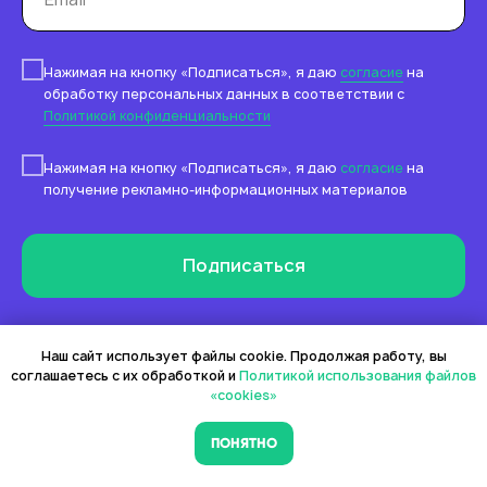
Нажимая на кнопку «Подписаться», я даю
согласие
на
обработку персональных данных в соответствии с
Политикой конфиденциальности
Нажимая на кнопку «Подписаться», я даю
согласие
на
получение рекламно-информационных материалов
Подписаться
Наш сайт использует файлы cookie. Продолжая работу, вы
соглашаетесь с их обработкой и
Политикой использования файлов
«cookies»
Пользуясь нашим сайтом, вы соглашаетесь с тем, что мы
используем cookies
ПОНЯТНО
ПОНЯТНО