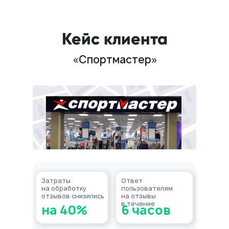
Кейс клиента
«Спортмастер»
Затраты
Ответ
на обработку
пользователям
отзывов снизились
на отзывы
в течение
на 40%
6 часов