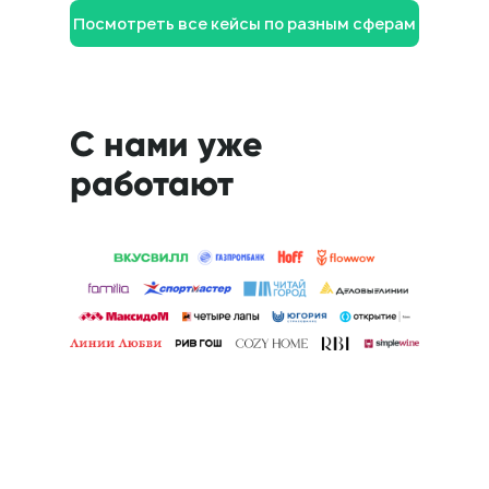
Посмотреть все кейсы по разным сферам
Я даю
согласие
на обработку персональных
данных в соответствии с
Политикой
конфиденциальности
Отправить
С нами уже
работают