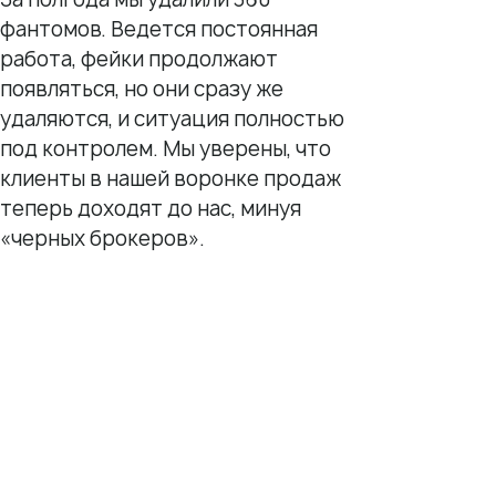
ИНН 7 704 499 646
фантомов. Ведется постоянная
Адрес: 192029, г. Санкт-Петербург, ул. Седова, дом 11, лит. А,
работа, фейки продолжают
помещение 5Н, офис 531
e-mail: help@pntr.io
появляться, но они сразу же
+7(800)555-41-36
удаляются, и ситуация полностью
под контролем. Мы уверены, что
клиенты в нашей воронке продаж
теперь доходят до нас, минуя
«черных брокеров».