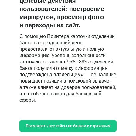
целевые действия
sales@pntr.io
пользователей: построение
Имя*
маршрутов, просмотр фото
и переходы на сайт.
С помощью Поинтера карточки отделений
Телефон*
банка на сегодняшний день
предоставляют актуальную и полную
+7
информацию, уровень заполненности
карточек составляет 95%. 88% отделений
Комментарий
банка получили отметку «Информация
подтверждена владельцем» — её наличие
повышает позиции в поисковой выдаче,
а также влияет на доверие пользователей,
Я даю
согласие
на обработку персональных данных
что особенно важно для банковской
в соответствии с
Политикой конфиденциальности
сферы.
Отправить
Посмотреть все кейсы по банкам и страховым