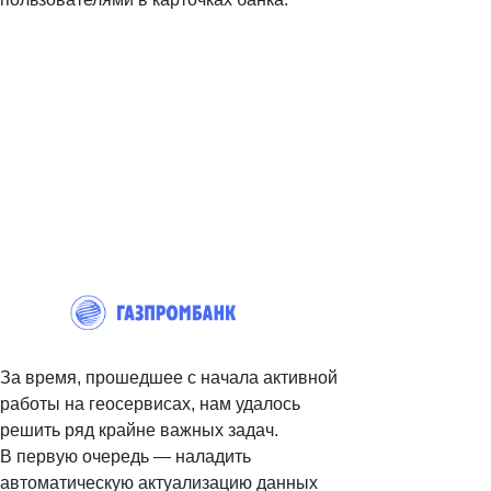
© Поинтер, 2019–2026
Политика конфиденциальности
Согласие на обработку персональных данных
Договор-оферта
ООО «ПОИНТЕР»
ОГРН 1 197 746 516 550
ИНН 7 704 499 646
Адрес: 192029, г. Санкт-Петербург, ул. Седова, дом 11, лит. А,
помещение 5Н, офис 531
За время, прошедшее с начала активной
e-mail: help@pntr.io
+7(800)555-41-36
работы на геосервисах, нам удалось
решить ряд крайне важных задач.
В первую очередь — наладить
автоматическую актуализацию данных