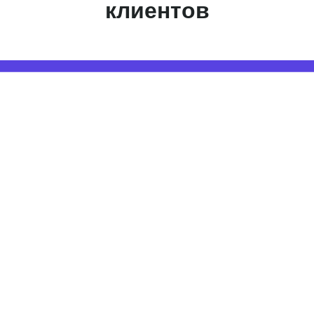
клиентов
Работа с данными
Заполнение данных
Актуальность данных
Контроль изменения данных