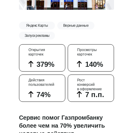
Яндекс Карты
Верные данные
Запуск рекламы
Открытия
Просмотры
карточек
карточек
379%
140%
Действия
Рост
пользователей
конверсий
в оформление
74%
7 п.п.
Пн — пт: 10:00–19:00
Оставьте заявку,
и мы свяжемся с вами
в течение часа
Сервис помог Газпромбанку
более чем на 70% увеличить
8 800 555-41-36
+7 495 995-58-24