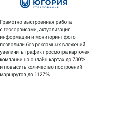
Обработка отзывов
Ответы с помощью ChatGPT
и автоответы
Грамотно выстроенная работа
Теги и автоответы
с геосервисами, актуализация
информации и мониторинг фото
Сообщения
позволили без рекламных вложений
Статистика по отзывам
увеличить трафик просмотра карточек
Интеграции
компании на онлайн-картах до 730%
и повысить количество построений
Суммаризация отзывов
маршрутов до 1127%
Активатор отзывов
QR-коды и email-рассылки
Бонусы и подарки за отзывы
О компании
О нас