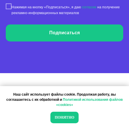
Нажимая на кнопку «Подписаться», я даю
согласие
на получение
рекламно-информационных материалов
Подписаться
Наш сайт использует файлы cookie. Продолжая работу, вы
соглашаетесь с их обработкой и
Политикой использования файлов
Пользуясь нашим сайтом, вы соглашаетесь с тем, что мы
«cookies»
используем cookies
ПОНЯТНО
ПОНЯТНО