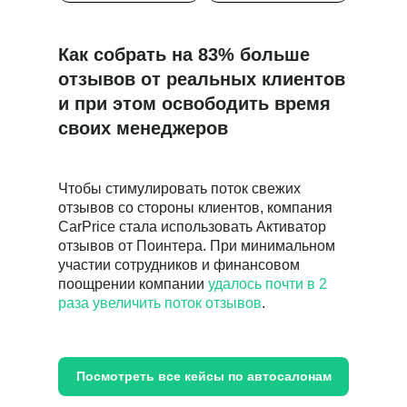
в течение часа
8 800 555-41-36
Как собрать на 83% больше
+7 495 995-58-24
отзывов от реальных клиентов
sales@pntr.io
и при этом освободить время
Имя*
своих менеджеров
Чтобы стимулировать поток свежих
Телефон*
отзывов со стороны клиентов, компания
+7
CarPrice стала использовать Активатор
отзывов от Поинтера. При минимальном
участии сотрудников и финансовом
Комментарий
поощрении компании
удалось почти в 2
раза увеличить поток отзывов
.
Я даю
согласие
на обработку персональных данных
в соответствии с
Политикой конфиденциальности
Посмотреть все кейсы по автосалонам
Отправить