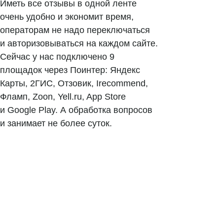
Иметь все отзывы в одной ленте
Сервис сбора отзывов
очень удобно и экономит время,
Работа с магазинами приложений
операторам не надо переключаться
Обработка отзывов
и авторизовываться на каждом сайте.
Сейчас у нас подключено 9
Ответы с помощью ChatGPT
и автоответы
площадок через Поинтер: Яндекс
Теги и автоответы
Карты, 2ГИС, Отзовик, Irecommend,
Фламп, Zoon, Yell.ru, App Store
Сообщения
и Google Play. А обработка вопросов
Статистика по отзывам
и занимает не более суток.
Интеграции
Суммаризация отзывов
Активатор отзывов
QR-коды и email-рассылки
Бонусы и подарки за отзывы