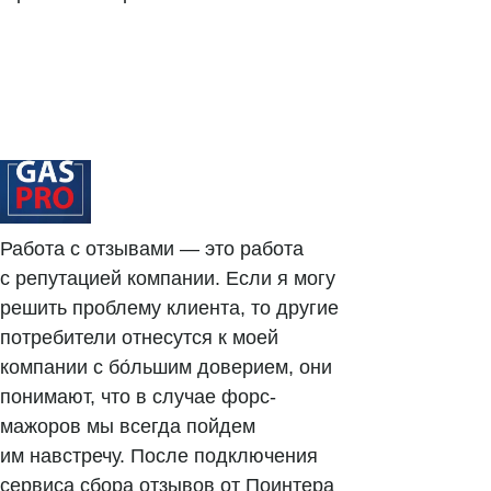
Платформы
FAQ по сервису
Генератор ответов на отзывы
© Поинтер, 2019–2026
Политика конфиденциальности
Работа с отзывами — это работа
Согласие на обработку персональных данных
с репутацией компании. Если я могу
Договор-оферта
решить проблему клиента, то другие
потребители отнесутся к моей
компании с бо́льшим доверием, они
ООО «ПОИНТЕР»
ОГРН 1 197 746 516 550
понимают, что в случае форс-
ИНН 7 704 499 646
мажоров мы всегда пойдем
Адрес: 192029, г. Санкт-Петербург, ул. Седова, дом 11, лит. А,
помещение 5Н, офис 531
им навстречу. После подключения
e-mail: help@pntr.io
+7(800)555-41-36
сервиса сбора отзывов от Поинтера