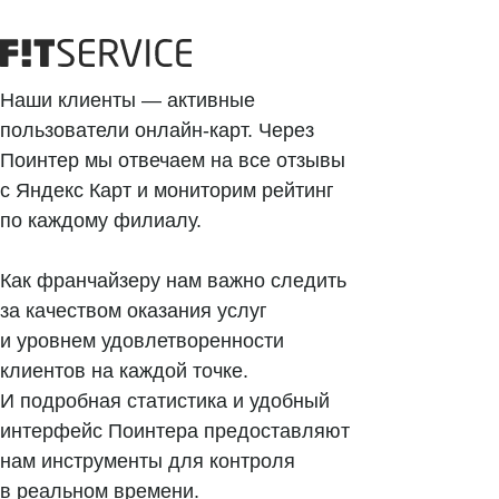
О компании
О нас
Наши клиенты
Наши клиенты — активные
пользователи онлайн-карт. Через
Сотрудничество
Поинтер мы отвечаем на все отзывы
Вакансии
с Яндекс Карт и мониторим рейтинг
Документы
по каждому филиалу.
Контакты
Партнерам
Как франчайзеру нам важно следить
ИТ-аккредитация
за качеством оказания услуг
и уровнем удовлетворенности
Полезные материалы
клиентов на каждой точке.
И подробная статистика и удобный
Тарифы
интерфейс Поинтера предоставляют
Статьи про геомаркетинг
нам инструменты для контроля
Кейсы наших клиентов
в реальном времени.