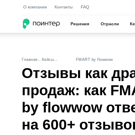
О компании
Контакты
FAQ
Решения
Отрасли
Ке
МАТЕРИАЛЫ
Главная
→
Кейсы
→
FMART by flowwow
Кейсы
Кейсы
Отзывы как др
Практические приме
Практические приме
и решений
и решений
продаж: как F
Исследов
Исследов
Новейшие исследов
Новейшие исследов
by flowwow отв
в отрасли
в отрасли
на 600+ отзыво