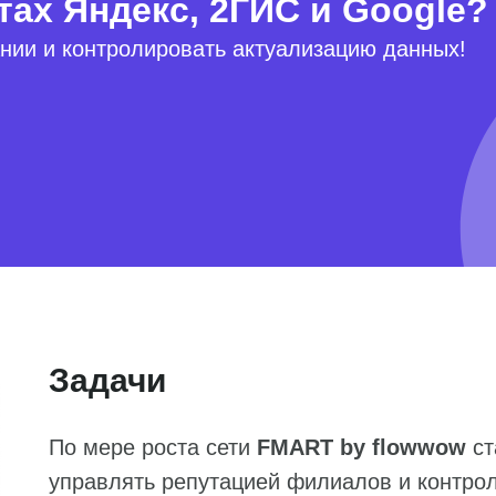
тах Яндекс, 2ГИС и Google?
нии и контролировать актуализацию данных!
Задачи
По мере роста сети
FMART by flowwow
ст
управлять репутацией филиалов и контро