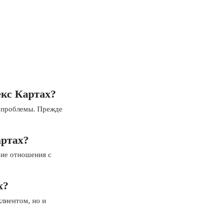
екс Картах?
е проблемы. Прежде
артах?
шие отношения с
х?
клиентом, но и