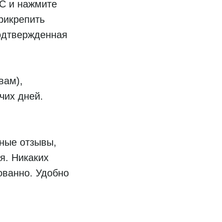
ИС и нажмите
рикрепить
одтвержденная
вам),
чих дней.
мные отзывы,
я. Никаких
ованно. Удобно