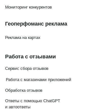
ООО «ПОИНТЕР»
ОГРН 1 197 746 516 550
ИНН 7 704 499 646
Адрес: 192029, г. Санкт-Петербург, ул. Седова, дом 11, лит. А,
помещение 5Н, офис 531
e-mail: help@pntr.io
+7(800)555-41-36