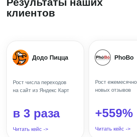
бесплатно:
8 800 555-41-36
+7 495 995-58-24
help@pntr.io
Ваше имя*
Компания*
Телефон*
+7
Email*