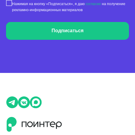
Активатор отзывов
Нажимая на кнопку «Подписаться», я даю
согласие
на получение
рекламно-информационных материалов
QR-коды и email-рассылки
Бонусы и подарки за отзывы
Подписаться
О компании
О нас
Наши клиенты
Сотрудничество
Вакансии
Документы
Контакты
Партнерам
ИТ-аккредитация
Полезные материалы