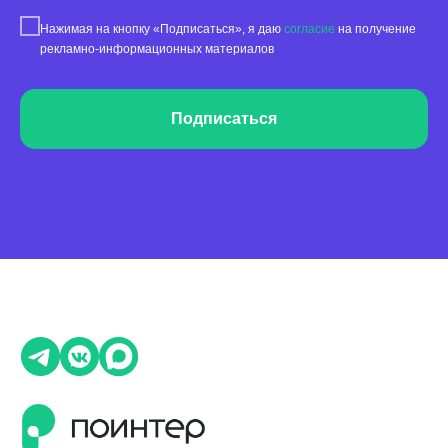
Обработка отзывов
Нажимая на кнопку «Подписаться», я даю
согласие
на получение
рекламно-информационных материалов
Ответы с помощью ChatGPT
и автоответы
Теги и автоответы
Подписаться
Сообщения
Статистика по отзывам
Интеграции
Суммаризация отзывов
Активатор отзывов
QR-коды и email-рассылки
Бонусы и подарки за отзывы
О компании
О нас