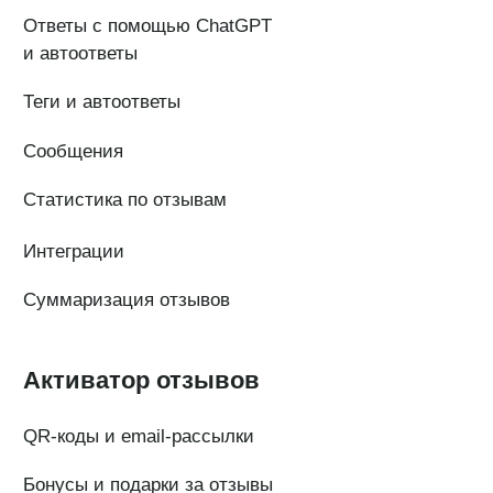
ИНН 7 704 499 646
Адрес: 192029, г. Санкт-Петербург, ул. Седова, дом 11, лит. А,
помещение 5Н, офис 531
e-mail: help@pntr.io
+7(800)555-41-36