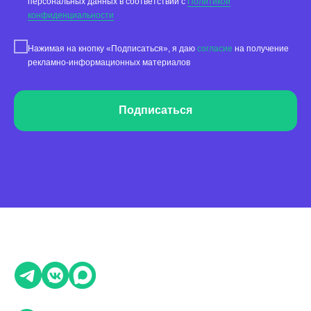
персональных данных в соответствии с
Политикой
конфиденциальности
Реклама на картах
Нажимая на кнопку «Подписаться», я даю
согласие
на получение
Работа с отзывами
рекламно-информационных материалов
Сервис сбора отзывов
Работа с магазинами приложений
Подписаться
Обработка отзывов
Ответы с помощью ChatGPT
и автоответы
Теги и автоответы
Сообщения
Статистика по отзывам
Интеграции
Суммаризация отзывов
Активатор отзывов