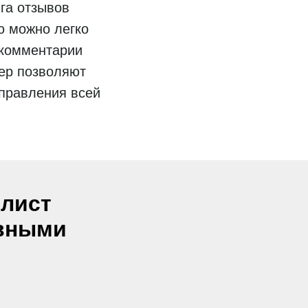
га отзывов
ю можно легко
 комментарии
ер позволяют
управления всей
-лист
ивными