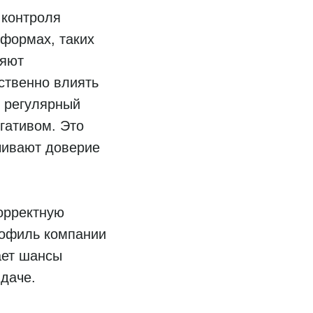
 контроля
формах, таких
ляют
ственно влиять
я регулярный
гативом. Это
чивают доверие
орректную
рофиль компании
ает шансы
даче.