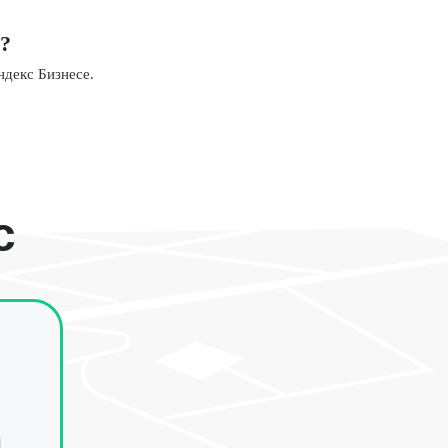
х?
ндекс Бизнесе.
с