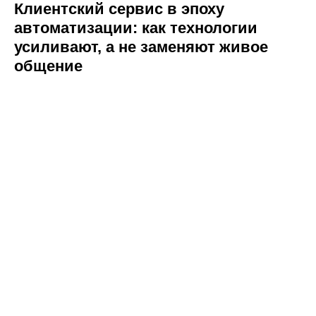
Наши клиенты
Клиентский сервис в эпоху
автоматизации: как технологии
Сотрудничество
усиливают, а не заменяют живое
Вакансии
общение
Документы
Контакты
Партнерам
ИТ-аккредитация
Полезные материалы
Тарифы
Статьи про геомаркетинг
Кейсы наших клиентов
Платформы
FAQ по сервису
Генератор ответов на отзывы