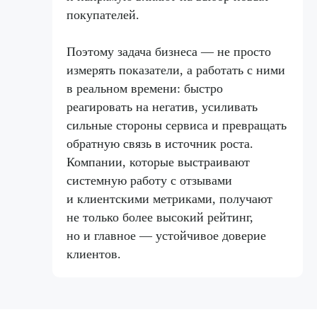
покупателей.
Поэтому задача бизнеса — не просто
измерять показатели, а работать с ними
в реальном времени: быстро
реагировать на негатив, усиливать
сильные стороны сервиса и превращать
обратную связь в источник роста.
Компании, которые выстраивают
системную работу с отзывами
и клиентскими метриками, получают
не только более высокий рейтинг,
Пн — пт: 10:00–19:00
но и главное — устойчивое доверие
Оставьте заявку,
клиентов.
и мы свяжемся с вами
в течение часа
8 800 555-41-36
+7 495 995-58-24