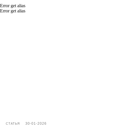
Обработка отзывов
Error get alias
Ответы с помощью ChatGPT
Error get alias
и автоответы
Теги и автоответы
Сообщения
Статистика по отзывам
Интеграции
Суммаризация отзывов
Активатор отзывов
QR-коды и email-рассылки
Бонусы и подарки за отзывы
О компании
О нас
30-01-2026
СТАТЬЯ