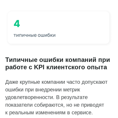
sales@pntr.io
Имя*
Телефон*
+7
Комментарий
Типичные ошибки компаний при
работе с KPI клиентского опыта
Я даю
согласие
на обработку персональных данных
Даже крупные компании часто допускают
в соответствии с
Политикой конфиденциальности
ошибки при внедрении метрик
Отправить
удовлетворенности. В результате
показатели собираются, но не приводят
к реальным изменениям в сервисе.