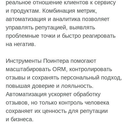
реальное отношение клиентов к сервису
Фантомы для поиска дубликатов
и продуктам. Комбинация метрик,
Фотографии
автоматизация и аналитика позволяет
Статистика по трафику
управлять репутацией, выявлять
SEO-контроль
проблемные точки и быстро реагировать
на негатив.
Анализ конкурентов
Мониторинг конкурентов
Инструменты Поинтера помогают
масштабировать ORM, контролировать
Геоперфоманс реклама
отзывы и сохранять персональный подход,
повышая доверие и лояльность.
Реклама на картах
Автоматизация ускоряет обработку
Работа с отзывами
отзывов, но только контроль человека
сохраняет их ценность для репутации
Сервис сбора отзывов
и бизнеса.
Работа с магазинами приложений