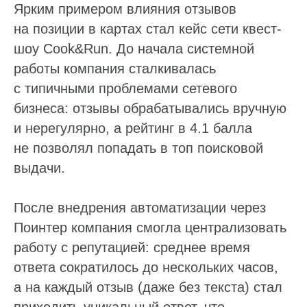
Ярким примером влияния отзывов
sales@pntr.io
на позиции в картах стал кейс сети квест-
Имя*
шоу Cook&Run. До начала системной
работы компания сталкивалась
с типичными проблемами сетевого
Телефон*
бизнеса: отзывы обрабатывались вручную
+7
и нерегулярно, а рейтинг в 4.1 балла
не позволял попадать в топ поисковой
Комментарий
выдачи.
После внедрения автоматизации через
Я даю
согласие
на обработку персональных данных
в соответствии с
Политикой конфиденциальности
Поинтер компания смогла централизовать
работу с репутацией: среднее время
Отправить
ответа сократилось до нескольких часов,
а на каждый отзыв (даже без текста) стал
приходить уникальный ответ, что