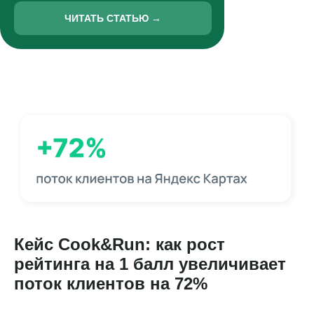
ЧИТАТЬ СТАТЬЮ →
Пн — пт: 10:00–19:00
Кейс Cook&Run: как рост
Оставьте заявку,
и мы свяжемся с вами
рейтинга на 1 балл увеличивает
в течение часа
поток клиентов на 72%
8 800 555-41-36
+7 495 995-58-24