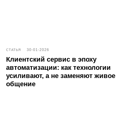
Наши клиенты
Сотрудничество
Вакансии
Документы
Контакты
30-01-2026
СТАТЬЯ
Партнерам
Клиентский сервис в эпоху
ИТ-аккредитация
автоматизации: как технологии
усиливают, а не заменяют живое
Полезные материалы
общение
Тарифы
Статьи про геомаркетинг
Кейсы наших клиентов
Платформы
FAQ по сервису
Генератор ответов на отзывы