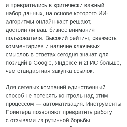
и превратились в критически важный
Фантомы для поиска дубликатов
набор данных, на основе которого ИИ-
Фотографии
алгоритмы онлайн-карт решают,
Статистика по трафику
достоин ли ваш бизнес внимания
SEO-контроль
пользователя. Высокий рейтинг, свежесть
комментариев и наличие ключевых
Анализ конкурентов
смыслов в ответах сегодня значат для
Мониторинг конкурентов
позиций в Google, Яндексе и 2ГИС больше,
чем стандартная закупка ссылок.
Геоперфоманс реклама
Реклама на картах
Для сетевых компаний единственный
способ не потерять контроль над этим
Работа с отзывами
процессом — автоматизация. Инструменты
Сервис сбора отзывов
Поинтера позволяют превратить работу
с отзывами из рутинной борьбы
Работа с магазинами приложений