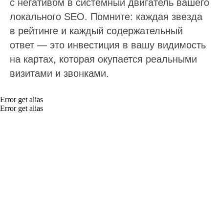
с негативом в системный двигатель вашего
Обработка отзывов
локального SEO. Помните: каждая звезда
Ответы с помощью ChatGPT
и автоответы
в рейтинге и каждый содержательный
Теги и автоответы
ответ — это инвестиция в вашу видимость
на картах, которая окупается реальными
Сообщения
визитами и звонками.
Статистика по отзывам
Интеграции
Error get alias
Суммаризация отзывов
Error get alias
Активатор отзывов
QR-коды и email-рассылки
Бонусы и подарки за отзывы
О компании
О нас