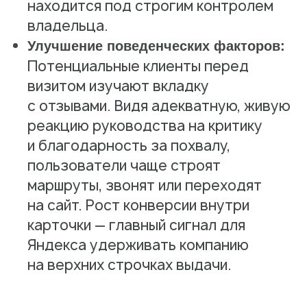
находится под строгим контролем
владельца.
Улучшение поведенческих факторов:
Потенциальные клиенты перед
визитом изучают вкладку
с отзывами. Видя адекватную, живую
реакцию руководства на критику
Ответим на ваши вопросы
и благодарность за похвалу,
Оставьте заявку, и мы расскажем,
пользователи чаще строят
как наладить работу с репутацией,
отзывами и данными на онлайн-картах
маршруты, звонят или переходят
на сайт. Рост конверсии внутри
Пн — пт: 10:00–19:00
карточки — главный сигнал для
Ваше имя*
Яндекса удерживать компанию
на верхних строчках выдачи.
Телефон*
+7