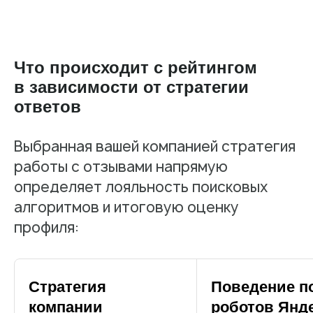
Нажимая «Отправить», вы даете согласие
на
обработку ваших персональных данных
и
подтверждаете, что ознакомились с
Политикой
конфиденциальности
Что происходит с рейтингом
в зависимости от стратегии
Отправить
ответов
Выбранная вашей компанией стратегия
работы с отзывами напрямую
определяет лояльность поисковых
алгоритмов и итоговую оценку
профиля:
Стратегия
Поведение п
компании
роботов Янд