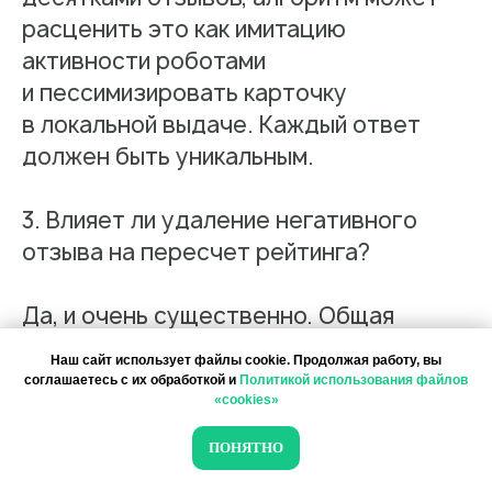
расценить это как имитацию
Фантомы для поиска дубликатов
активности роботами
Фотографии
и пессимизировать карточку
Статистика по трафику
в локальной выдаче. Каждый ответ
SEO-контроль
должен быть уникальным.
Анализ конкурентов
3. Влияет ли удаление негативного
Мониторинг конкурентов
отзыва на пересчет рейтинга?
Геоперфоманс реклама
Да, и очень существенно. Общая
Реклама на картах
оценка карточки рассчитывается
Наш сайт использует файлы cookie. Продолжая работу, вы
на основе математического веса всех
соглашаетесь с их обработкой и
Политикой использования файлов
Работа с отзывами
«cookies»
опубликованных отзывов. Как только
Сервис сбора отзывов
службе поддержки или менеджерам
ПОНЯТНО
Работа с магазинами приложений
платформы Поинтер удается доказать