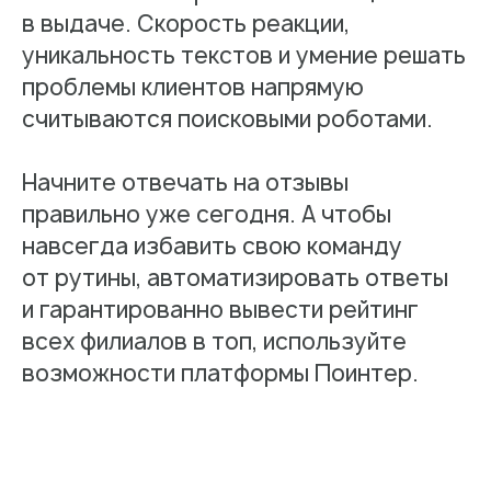
sales@pntr.io
в выдаче. Скорость реакции,
Имя*
уникальность текстов и умение решать
проблемы клиентов напрямую
считываются поисковыми роботами.
Телефон*
Начните отвечать на отзывы
+7
правильно уже сегодня. А чтобы
Комментарий
навсегда избавить свою команду
от рутины, автоматизировать ответы
и гарантированно вывести рейтинг
Я даю
согласие
на обработку персональных
всех филиалов в топ, используйте
данных в соответствии с
Политикой
конфиденциальности
возможности платформы Поинтер.
Отправить