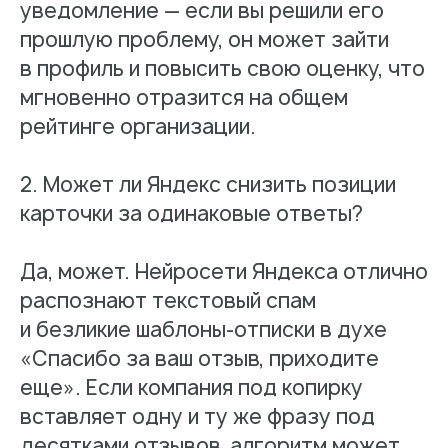
уведомление — если вы решили его
прошлую проблему, он может зайти
в профиль и повысить свою оценку, что
мгновенно отразится на общем
рейтинге организации.
2. Может ли Яндекс снизить позиции
карточки за одинаковые ответы?
Да, может. Нейросети Яндекса отлично
распознают текстовый спам
и безликие шаблоны-отписки в духе
Работа с данными
«Спасибо за ваш отзыв, приходите
Заполнение данных
еще». Если компания под копирку
Актуальность данных
вставляет одну и ту же фразу под
десятками отзывов, алгоритм может
Контроль изменения данных