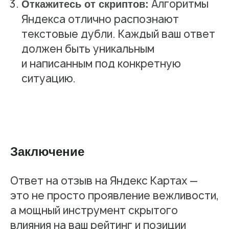
Алгоритмы
Откажитесь от скриптов:
Яндекса отлично распознают
текстовые дубли. Каждый ваш ответ
должен быть уникальным
и написанным под конкретную
ситуацию.
Заключение
Пн — пт: 10:00–19:00
Оставьте заявку,
Ответ на отзыв на Яндекс Картах —
и мы свяжемся с вами
это не просто проявление вежливости,
в течение часа
а мощный инструмент скрытого
8 800 555-41-36
влияния на ваш рейтинг и позиции
+7 495 995-58-24