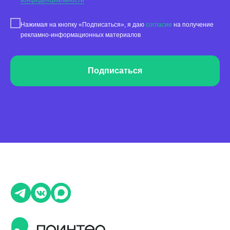
конфиденциальности
Работа с магазинами приложений
Обработка отзывов
Нажимая на кнопку «Подписаться», я даю
согласие
на получение
Ответы с помощью ChatGPT
рекламно-информационных материалов
и автоответы
Теги и автоответы
Подписаться
Сообщения
Статистика по отзывам
Интеграции
Суммаризация отзывов
Активатор отзывов
QR-коды и email-рассылки
Бонусы и подарки за отзывы
О компании