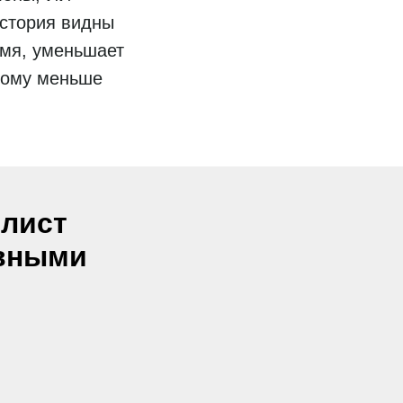
история видны
емя, уменьшает
этому меньше
-лист
ивными