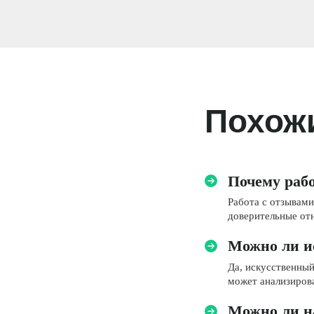
Похож
Почему рабо
Работа с отзывами
доверительные отн
Можно ли и
Да, искусственный
может анализирова
Можно ли н