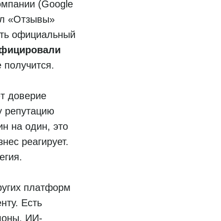
омпании (Google
дел «Отзывы»
ить официальный
фицировали
 получится.
ют доверие
у репутацию
н на один, это
знес реагирует.
егия.
ругих платформ
нту. Есть
лоны, ИИ-