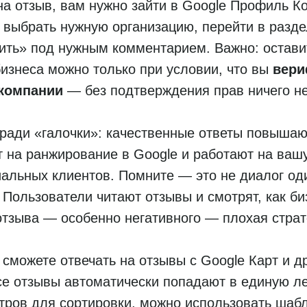
на отзыв, вам нужно зайти в Google Профиль К
e), выбрать нужную организацию, перейти в раз
тить» под нужным комментарием. Важно: остав
бизнеса можно только при условии, что вы
вери
 компании
— без подтверждения прав ничего не
 ради «галочки»: качественные ответы повыша
т на ранжирование в Google и работают на ваш
иальных клиентов. Помните — это не диалог оди
 Пользователи читают отзывы и смотрят, как би
тзыва — особенно негативного — плохая страт
сможете отвечать на отзывы с Google Карт и д
се отзывы автоматически попадают в единую ле
тров для сортировки, можно использовать шаб