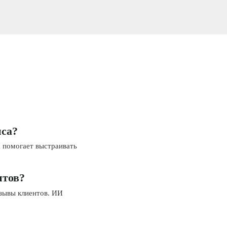
иса?
а помогает выстраивать
нтов?
тзывы клиентов. ИИ