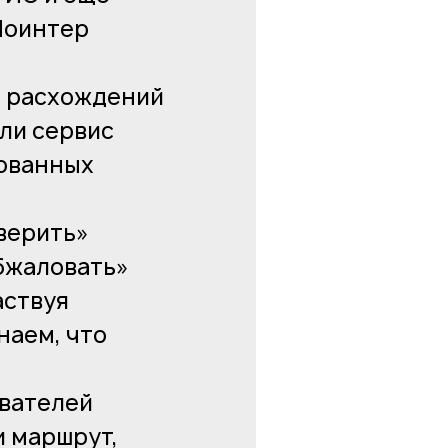
Поинтер
х
я расхождений
ли сервис
кованных
верить»
бжаловать»
аствуя
наем, что
ователей
и маршрут,