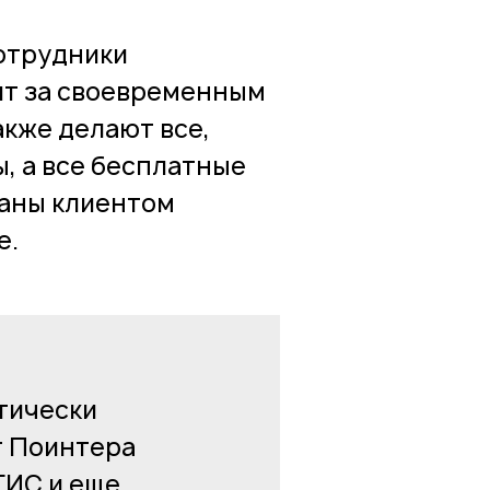
сотрудники
ят за своевременным
акже делают все,
, а все бесплатные
ваны клиентом
е.
тически
т Поинтера
2ГИС и еще