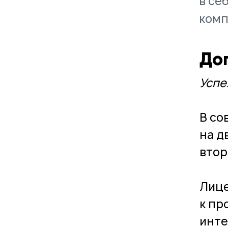
в се
комп
До
Успе
В со
на д
втор
Лице
к пр
инте