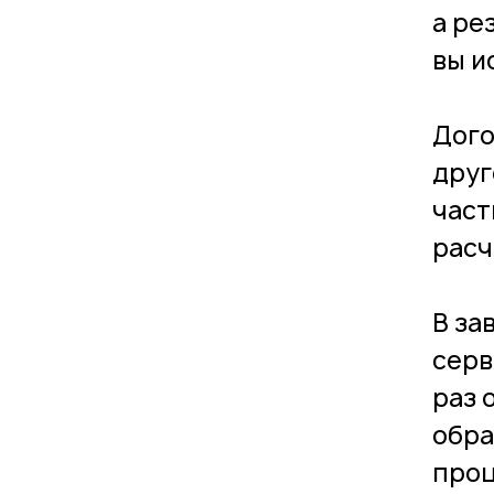
а ре
вы и
Дого
друг
част
расч
В за
серв
раз 
обра
проц