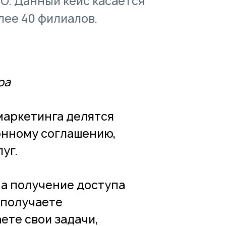
О. Данный кейс касается
лее 40 филиалов.
ра
маркетинга делятся
онному соглашению,
уг.
на получение доступа
 получаете
ете свои задачи,