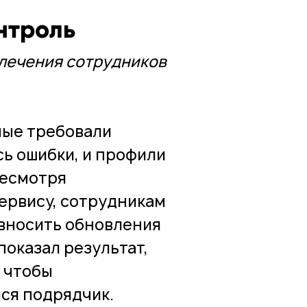
нтроль
влечения сотрудников
ные требовали
сь ошибки, и профили
Несмотря
ервису, сотрудникам
 вносить обновления
показал результат,
, чтобы
ся подрядчик.