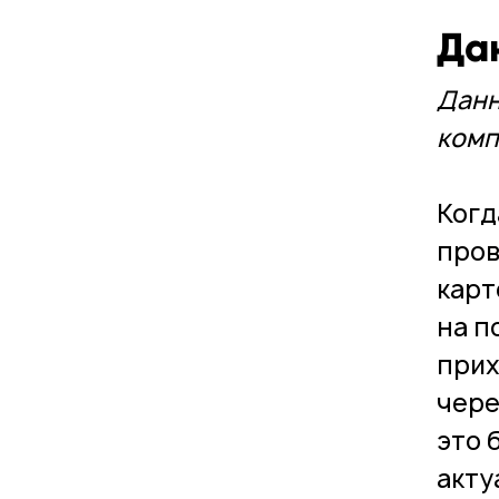
Да
Данн
комп
Когд
пров
карт
на п
прих
чере
это 
акту