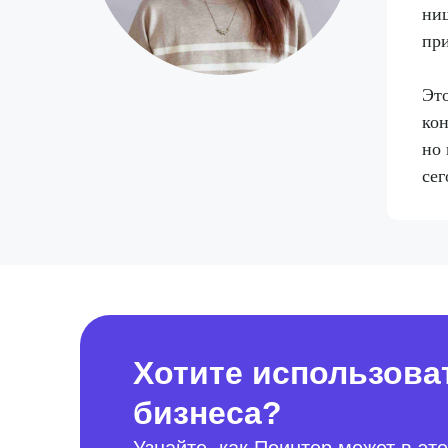
ниш
пр
Это
кон
но 
сег
Хотите использова
бизнеса?