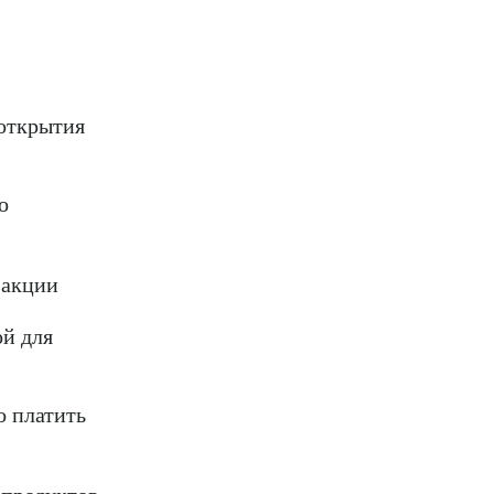
открытия
о
 акции
й для
о платить