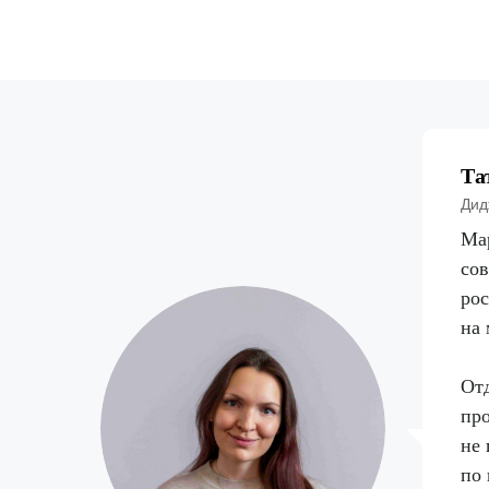
Та
Дид
Мар
сов
рос
на 
Отд
про
не 
по 