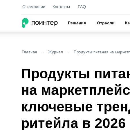
О компании
Контакты
FAQ
Решения
Отрасли
Ке
МАТЕРИАЛЫ
Главная
→
Журнал
→
Продукты питания на маркет
Кейсы
Кейсы
Продукты пита
Практические приме
Практические приме
и решений
и решений
на маркетплейс
Исследов
Исследов
Новейшие исследов
Новейшие исследов
ключевые трен
в отрасли
в отрасли
ритейла в 2026