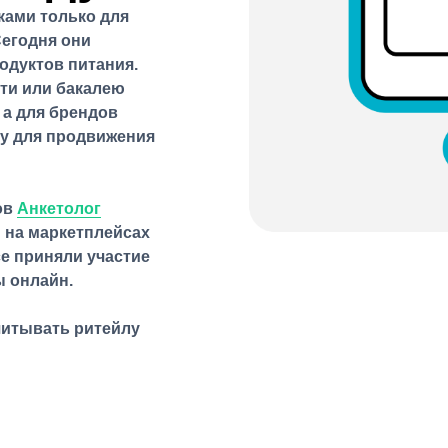
ками только для
Сегодня они
одуктов питания.
ти или бакалею
 а для брендов
у для продвижения
ов
Анкетолог
 на маркетплейсах
се приняли участие
ы онлайн.
читывать ритейлу