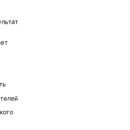
ультат
ает
ть
ателей
кого