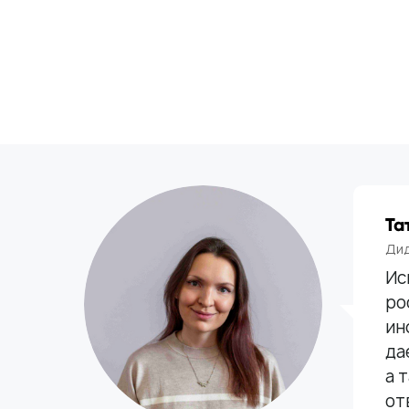
Та
Дид
Ис
ро
ин
да
а 
от