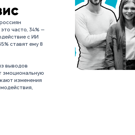
вис
 россиян
 это часто, 34% —
одействие с ИИ
65% ставят ему 8
из выводов
т эмоциональную
ажают изменения
имодействия,