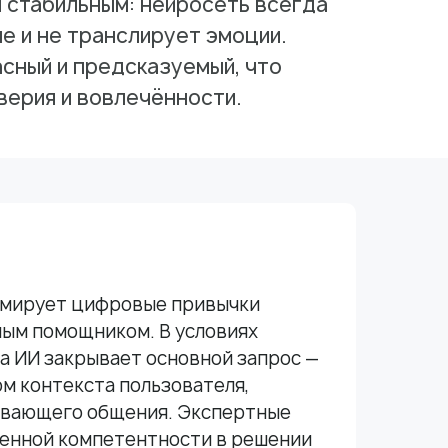
 стабильным: нейросеть всегда
е и не транслирует эмоции.
асный и предсказуемый, что
ерия и вовлечённости.
рмирует цифровые привычки
чным помощником. В условиях
 ИИ закрывает основной запрос —
ом контекста пользователя,
живающего общения. Экспертные
венной компетентности в решении