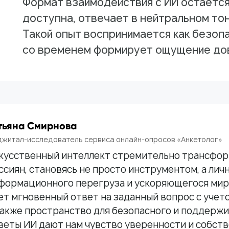
Формат взаимодействия с ИИ остаётся
доступна, отвечает в нейтральном тон
Такой опыт воспринимается как безоп
со временем формирует ощущение дов
тьяна Смирнова
житал-исследователь сервиса онлайн-опросов «Анкетолог»
кусственный интеллект стремительно трансфо
ссиян, становясь не просто инструментом, а ли
формационного перегруза и ускоряющегося мира
ет мгновенный ответ на заданный вопрос с учет
также пространство для безопасного и поддер
веты ИИ дают нам чувство уверенности и собст