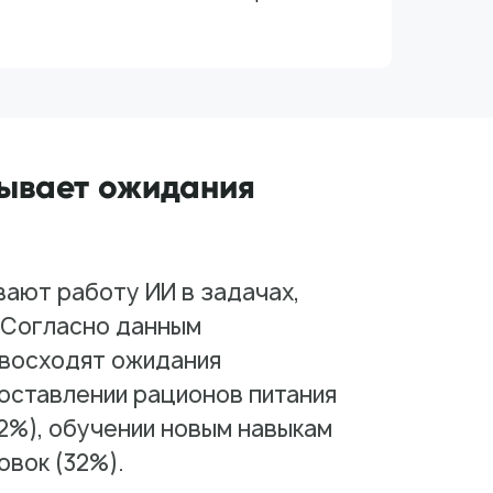
дывает ожидания
ают работу ИИ в задачах,
 Согласно данным
евосходят ожидания
составлении рационов питания
32%), обучении новым навыкам
овок (32%).