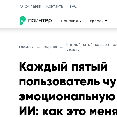
О компании
Контакты
FAQ
Решения
Отрасли
МАТЕРИАЛЫ
Каждый пятый пользователь
Главная
→
Журнал
→
сервис
Кейсы
Кейсы
Каждый пятый
Практические прим
Практические прим
проектов и решений
проектов и решений
пользователь чу
Исследо
Исследо
Новейшие исследов
Новейшие исследов
эмоциональную 
в отрасли
в отрасли
ИИ: как это мен