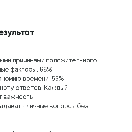
езультат
выми причинами положительного
ные факторы. 66%
ономию времени, 55% —
олноту ответов. Каждый
т важность
адавать личные вопросы без