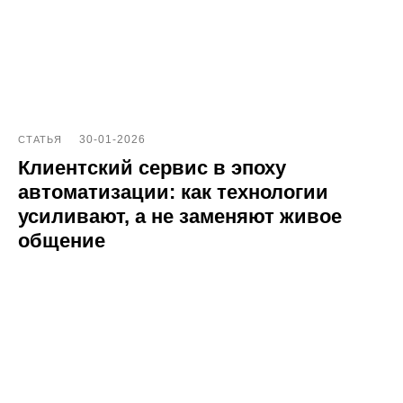
Партнерам
ИТ-аккредитация
Полезные материалы
Тарифы
30-01-2026
СТАТЬЯ
Клиентский сервис в эпоху
Статьи про геомаркетинг
автоматизации: как технологии
Кейсы наших клиентов
усиливают, а не заменяют живое
Платформы
общение
FAQ по сервису
Генератор ответов на отзывы
© Поинтер, 2019–2026
Политика конфиденциальности