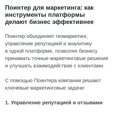
Поинтер для маркетинга: как
инструменты платформы
делают бизнес эффективнее
Поинтер объединяет геомаркетинг,
управление репутацией и аналитику
Пн — пт: 10:00–19:00
в одной платформе, позволяя бизнесу
Оставьте заявку,
принимать точные маркетинговые решения
и мы свяжемся с вами
в течение часа
и улучшать взаимодействие с клиентами.
8 800 555-41-36
+7 495 995-58-24
С помощью Поинтера компании решают
sales@pntr.io
ключевые маркетинговые задачи:
Имя*
1. Управление репутацией и отзывами
Телефон*