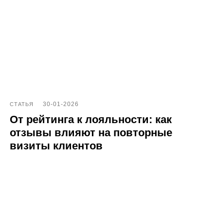
Согласие на обработку персональных данных
Договор-оферта
ООО «ПОИНТЕР»
ОГРН 1 197 746 516 550
ИНН 7 704 499 646
Адрес: 192029, г. Санкт-Петербург, ул. Седова, дом 11, лит. А,
помещение 5Н, офис 531
e-mail: help@pntr.io
30-01-2026
СТАТЬЯ
+7(800)555-41-36
От рейтинга к лояльности: как
отзывы влияют на повторные
визиты клиентов