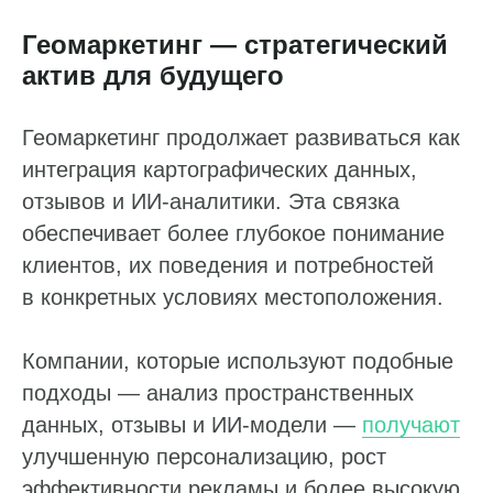
Геомаркетинг — стратегический
Анализ конкурентов
актив для будущего
Мониторинг конкурентов
Геомаркетинг продолжает развиваться как
Геоперфоманс реклама
интеграция картографических данных,
Реклама на картах
отзывов и ИИ‑аналитики. Эта связка
обеспечивает более глубокое понимание
Работа с отзывами
клиентов, их поведения и потребностей
Сервис сбора отзывов
в конкретных условиях местоположения.
Работа с магазинами приложений
Обработка отзывов
Компании, которые используют подобные
Ответы с помощью ChatGPT
подходы — анализ пространственных
и автоответы
данных, отзывы и ИИ‑модели —
получают
Теги и автоответы
улучшенную персонализацию, рост
Сообщения
эффективности рекламы и более высокую