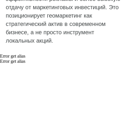
Статистика по отзывам
отдачу от маркетинговых инвестиций. Это
Интеграции
позиционирует геомаркетинг как
стратегический актив в современном
Суммаризация отзывов
бизнесе, а не просто инструмент
Активатор отзывов
локальных акций.
QR-коды и email-рассылки
Error get alias
Бонусы и подарки за отзывы
Error get alias
О компании
О нас
Наши клиенты
Сотрудничество
Вакансии
Документы
Контакты