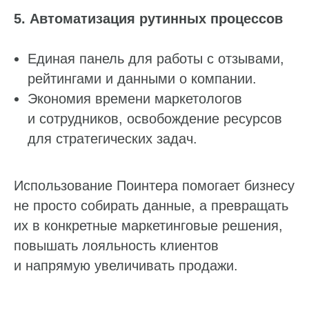
5. Автоматизация рутинных процессов
Единая панель для работы с отзывами,
рейтингами и данными о компании.
Экономия времени маркетологов
и сотрудников, освобождение ресурсов
для стратегических задач.
Работа с данными
Заполнение данных
Использование Поинтера помогает бизнесу
Актуальность данных
не просто собирать данные, а превращать
Контроль изменения данных
их в конкретные маркетинговые решения,
Фантомы для поиска дубликатов
повышать лояльность клиентов
Фотографии
и напрямую увеличивать продажи.
Статистика по трафику
SEO-контроль