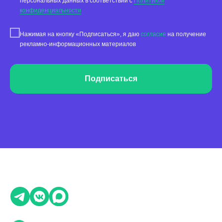
персональных данных в соответствии с
Политикой
Сотрудничество
конфиденциальности
Вакансии
Нажимая на кнопку «Подписаться», я даю
согласие
на получение
Документы
рекламно-информационных материалов
Контакты
Партнерам
Подписаться
ИТ-аккредитация
Полезные материалы
Тарифы
Статьи про геомаркетинг
Кейсы наших клиентов
Платформы
FAQ по сервису
Генератор ответов на отзывы