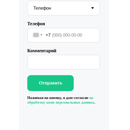
Фантомы для поиска дубликатов
Фотографии
Статистика по трафику
Телефон
SEO-контроль
+7
Анализ конкурентов
Комментарий
Мониторинг конкурентов
Геоперфоманс реклама
Реклама на картах
Отправить
Работа с отзывами
Нажимая на кнопку, я даю согласие
на
обработку моих персональных данных
.
Сервис сбора отзывов
Работа с магазинами приложений
Обработка отзывов