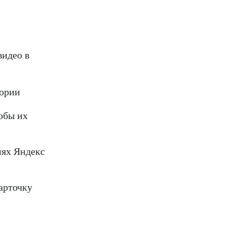
видео в
тории
обы их
иях Яндекс
арточку