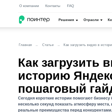
О компании
Контакты
FAQ
Решения
Отрасли
Ке
МАТЕРИАЛЫ
Главная
→
Статьи
→
Как загрузить видео в истор
Кейсы
Кейсы
Как загрузить 
Практические приме
Практические приме
и решений
и решений
историю Яндекс
Исследов
Исследов
Новейшие исследов
Новейшие исследов
пошаговый гай
в отрасли
в отрасли
Сегодня короткие истории помогают бизнесу 
несколько секунд показать атмосферу места, 
реальные преимущества перед конкурентами.