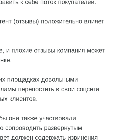
равить к себе поток покупателей.
тент (отзывы) положительно влияет
е, и плохие отзывы компания может
нке.
них площадках довольными
кламы перепостить в свои соцсети
ных клиентов.
бы они также участвовали
но сопроводить развернутым
твет должен содержать извинения