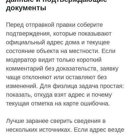
Ваше имя*
документы
Перед отправкой правки соберите
Телефон*
подтверждения, которые показывают
+7
официальный адрес дома и текущее
состояние объекта на местности. Если
Нажимая «Отправить», вы даете согласие
на обработку
ваших персональных данных
и подтверждаете, что
модератор видит только короткий
ознакомились с
Политикой конфиденциальности
комментарий без доказательств, заявку
Отправить
чаще отклоняют или оставляют без
изменений. Для физлица задача простая:
показать, откуда взят адрес и почему
текущая отметка на карте ошибочна.
Лучше заранее сверить сведения в
нескольких источниках. Если адрес везде