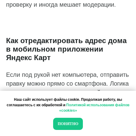
проверку и иногда мешает модерации.
Как отредактировать адрес дома
в мобильном приложении
Яндекс Карт
Если под рукой нет компьютера, отправить
правку можно прямо со смартфона. Логика
в приложении та же, что и на сайте:
Наш сайт использует файлы cookie. Продолжая работу, вы
сначала нужно открыть карточку нужного
соглашаетесь с их обработкой и
Политикой использования файлов
объекта, затем перейти к форме
«cookies»
исправления и указать корректный адрес.
ПОНЯТНО
Для физлица это удобный способ быстро