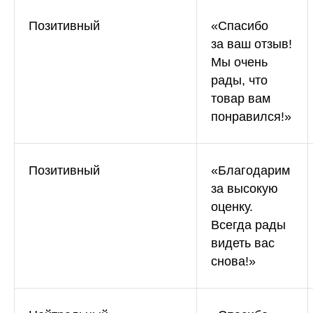
Статистика по трафику
Позитивный
«Спасибо
SEO-контроль
за ваш отзыв!
Мы очень
Анализ конкурентов
рады, что
товар вам
Мониторинг конкурентов
понравился!»
Геоперфоманс реклама
Реклама на картах
Позитивный
«Благодарим
за высокую
Работа с отзывами
оценку.
Всегда рады
Сервис сбора отзывов
видеть вас
Работа с магазинами приложений
снова!»
Обработка отзывов
Ответы с помощью ChatGPT
и автоответы