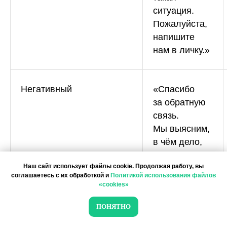
Вакансии
ситуация.
Документы
Пожалуйста,
напишите
Контакты
нам в личку.»
Партнерам
ИТ-аккредитация
Негативный
«Спасибо
Полезные материалы
за обратную
Тарифы
связь.
Мы выясним,
Статьи про геомаркетинг
в чём дело,
Кейсы наших клиентов
и вернёмся
Платформы
Наш сайт использует файлы cookie. Продолжая работу, вы
с решением.»
соглашаетесь с их обработкой и
Политикой использования файлов
FAQ по сервису
«cookies»
Генератор ответов на отзывы
Негативный
«Приносим
ПОНЯТНО
извинения.