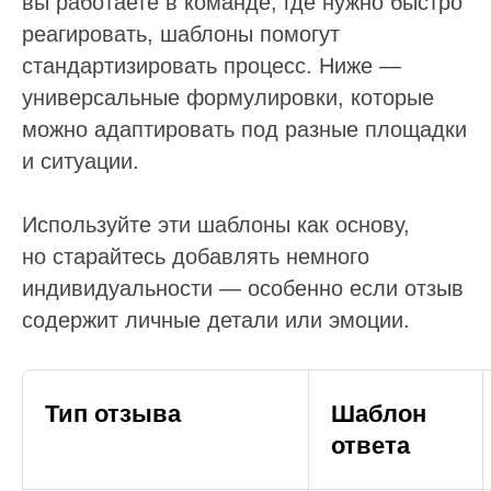
вы работаете в команде, где нужно быстро
реагировать, шаблоны помогут
стандартизировать процесс. Ниже —
универсальные формулировки, которые
можно адаптировать под разные площадки
и ситуации.
Используйте эти шаблоны как основу,
но старайтесь добавлять немного
индивидуальности — особенно если отзыв
Работа с данными
содержит личные детали или эмоции.
Заполнение данных
Актуальность данных
Тип отзыва
Шаблон
Контроль изменения данных
ответа
Фантомы для поиска дубликатов
Фотографии