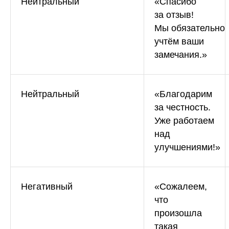
Нейтральный
«Спасибо
Теги и автоответы
за отзыв!
Мы обязательно
Сообщения
учтём ваши
Статистика по отзывам
замечания.»
Интеграции
Суммаризация отзывов
Нейтральный
«Благодарим
Активатор отзывов
за честность.
Уже работаем
QR-коды и email-рассылки
над
Бонусы и подарки за отзывы
улучшениями!»
О компании
О нас
Негативный
«Сожалеем,
что
Наши клиенты
произошла
Сотрудничество
такая