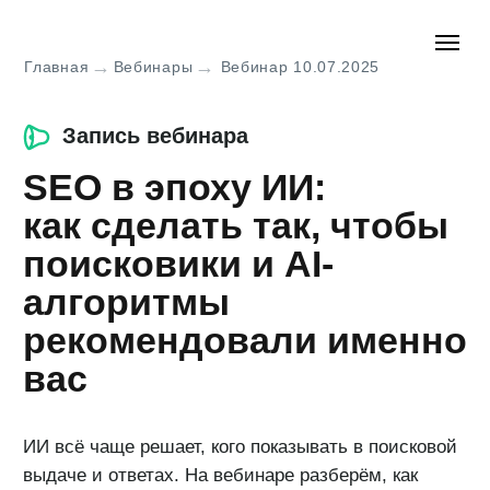
→
→
Главная
Вебинары
Вебинар 10.07.2025
Запись вебинара
SEO в эпоху ИИ:
как сделать так, чтобы
поисковики и AI-
алгоритмы
рекомендовали именно
вас
ИИ всё чаще решает, кого показывать в поисковой
выдаче и ответах. На вебинаре разберём, как
адаптировать SEO под новые алгоритмы.
Посмотрите вебинар, чтобы узнать о современных
подходах к оптимизации сайта для нейросетей —
и получите чек-лист AIEO/GEO.