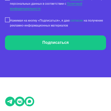
персональных данных в соответствии с
Политикой
Тарифы
конфиденциальности
Статьи про геомаркетинг
Нажимая на кнопку «Подписаться», я даю
согласие
на получение
Кейсы наших клиентов
рекламно-информационных материалов
Платформы
FAQ по сервису
Подписаться
Генератор ответов на отзывы
© Поинтер, 2019–2026
Политика конфиденциальности
Согласие на обработку персональных данных
Договор-оферта
ООО «ПОИНТЕР»