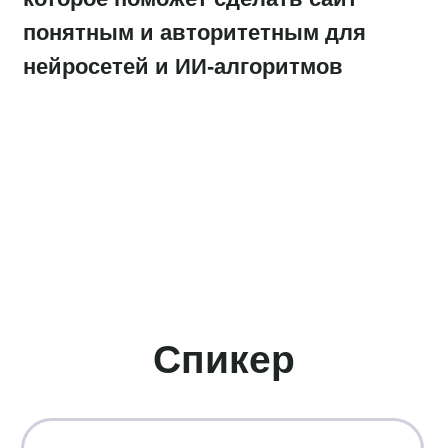
компаниями в сферах ритейла,
телекоммуникаций, девелопмента, DIY,
здравоохранения: METRO, ПочтаБанк,
ПИК, Новострой-М, Дом.ру.
Спикер SEO-клуба Optimization,
конференций IMExpert и All in Top Conf
2025.
Кому полезен
Директорам
по маркетингу