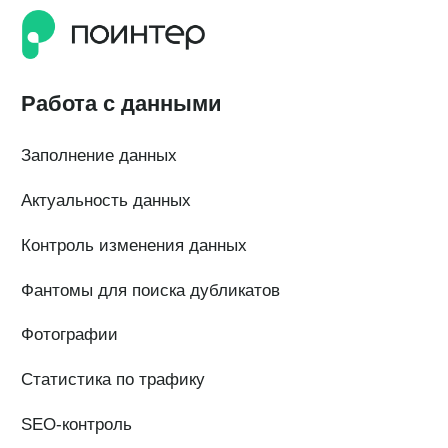
ОГРН 1 197 746 516 550
ИНН 7 704 499 646
Адрес: 192029, г. Санкт-Петербург, ул. Седова, дом 11, лит. А,
помещение 5Н, офис 531
e-mail: help@pntr.io
+7(800)555-41-36