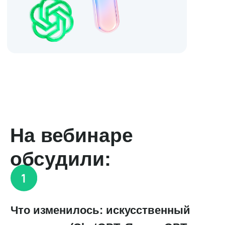
Что изменилось: искусственный
интеллект (ChatGPT, ЯндексGPT,
Perplexity и др.) сам «выбирает»,
кого советовать. SEO теперь
не только для пользователей
и поисковых систем , но и для ИИ.
Как ИИ меняет поведение: готовые
ответы без переходов, рост zero-
click и т. п.
Как адаптировать сайт и контент
под новые реалии: структура,
микроразметка, авторитет,
цитируемость и т. п.