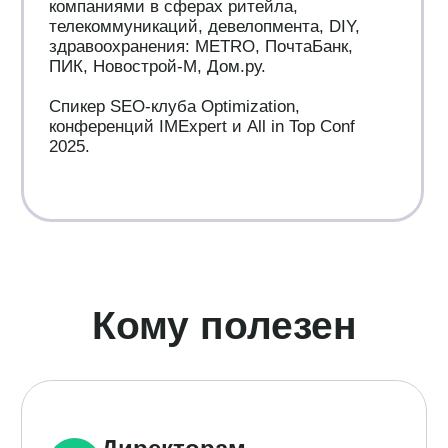
Вместе с записью вы получите «Чек-лист
AIEO/GEO»
— руководство, которое поможет сделать
сайт понятным и авторитетным для
нейросетей и ИИ-алгоритмов
Имя*
Должность*
Компания*
Количество филиалов*
Телефон*
+7
Email*