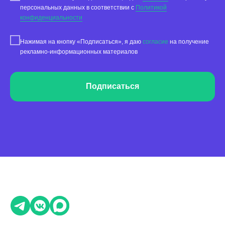
персональных данных в соответствии с
Политикой
Тарифы
конфиденциальности
Статьи про геомаркетинг
Нажимая на кнопку «Подписаться», я даю
согласие
на получение
Кейсы наших клиентов
рекламно-информационных материалов
Платформы
FAQ по сервису
Подписаться
Генератор ответов на отзывы
© Поинтер, 2019–2026
Политика конфиденциальности
Согласие на обработку персональных данных
Договор-оферта
ООО «ПОИНТЕР»