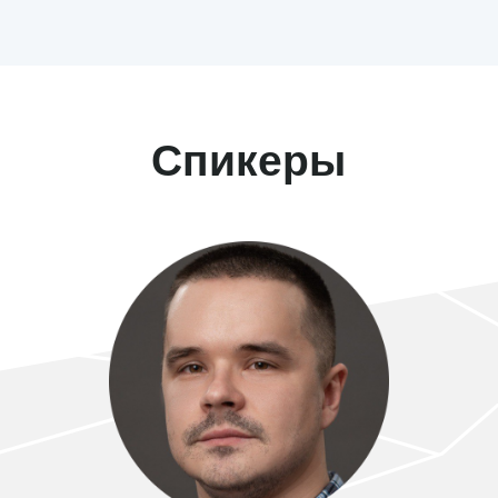
Евгения Белоусова
Руководитель операционного отдела SimpleWine.ru
Более 15 лет в сервисе и продажах. Была частью
команды оператора интернет-платежей Chronopay,
Интернет-магазина Sapato.ru, сервиса онлайн
бронирования отелей Ostrovok.ru, отвечала
за развитие интернет-продаж мебельной сети
Hoff.ru. С апреля 2021 руководит операциями
в SimpleWine.ru