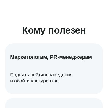
help@pntr.io
Имя*
Компания*
Телефон*
+7
Email*
Вы уже пользуетесь Поинтером?
Да
Нет