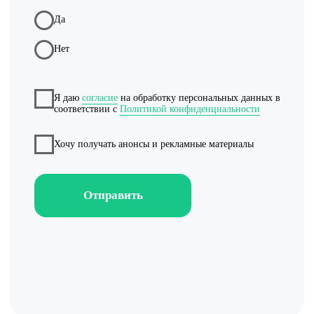
Реклама на картах
Работа с отзывами
Сервис сбора отзывов
Работа с магазинами приложений
Обработка отзывов
Ответы с помощью ChatGPT
и автоответы
Теги и автоответы
Сообщения
Статистика по отзывам
Интеграции
Суммаризация отзывов
Активатор отзывов