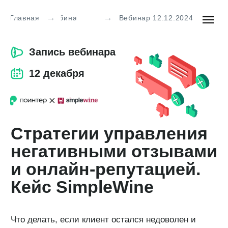
→
→
Главная
Вебинары
Вебинар 12.12.2024
Запись вебинара
12 декабря
Стратегии управления
негативными отзывами
и онлайн-репутацией.
Кейс SimpleWine
Что делать, если клиент остался недоволен и
оставил гневный отзыв на картах?
Как отвечать недовольным пользователям,
чтобы они стали Вашими лояльными клиентами
и партнерами?
На вебинаре эксперты компании Поинтер и
SimpleWine поделились своим опытом в работе
с негативом и репутацией в интернете и