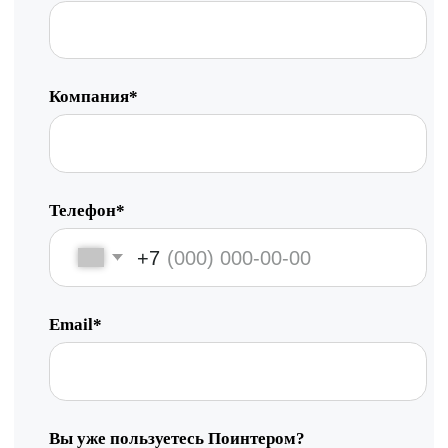
Работа с данными
Заполнение данных
Актуальность данных
Контроль изменения данных
Фантомы для поиска дубликатов
Фотографии
Статистика по трафику
SEO-контроль
Анализ конкурентов
Мониторинг конкурентов
Геоперфоманс реклама