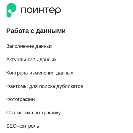
ОГРН 1 197 746 516 550
ИНН 7 704 499 646
Адрес: 192029, г. Санкт-Петербург, ул. Седова, дом 11, лит. А,
помещение 5Н, офис 531
e-mail: help@pntr.io
+7(800)555-41-36