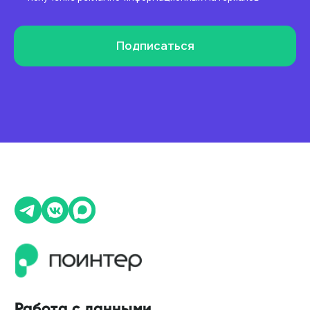
Актуальность данных
Контроль изменения данных
Подписаться
Фантомы для поиска дубликатов
Фотографии
Статистика по трафику
SEO-контроль
Анализ конкурентов
Мониторинг конкурентов
Геоперфоманс реклама
Реклама на картах
Работа с отзывами
Сервис сбора отзывов