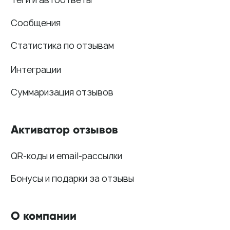
FAQ по сервису
Генератор ответов на отзывы
© Поинтер, 2019–2026
Политика конфиденциальности
Согласие на обработку персональных данных
Договор-оферта
ООО «ПОИНТЕР»
ОГРН 1 197 746 516 550
ИНН 7 704 499 646
Адрес: 192029, г. Санкт-Петербург, ул. Седова, дом 11, лит. А,
помещение 5Н, офис 531
e-mail: help@pntr.io
+7(800)555-41-36