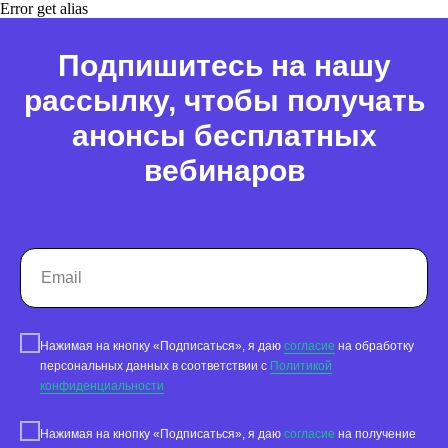
Error get alias
Подпишитесь на нашу
рассылку, чтобы получать
анонсы бесплатных
Работа с данными
вебинаров
Заполнение данных
Актуальность данных
Контроль изменения данных
Фантомы для поиска дубликатов
Фотографии
Статистика по трафику
Нажимая на кнопку «Подписаться», я даю
согласие
на обработку
SEO-контроль
персональных данных в соответствии с
Политикой
конфиденциальности
Анализ конкурентов
Нажимая на кнопку «Подписаться», я даю
согласие
на получение