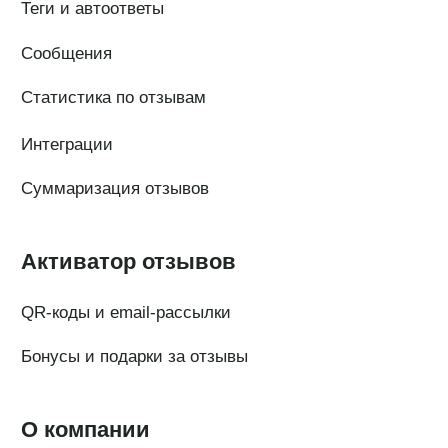
ООО «ПОИНТЕР»
ОГРН 1 197 746 516 550
ИНН 7 704 499 646
Адрес: 192029, г. Санкт-Петербург, ул. Седова, дом 11, лит. А,
помещение 5Н, офис 531
e-mail: help@pntr.io
+7(800)555-41-36