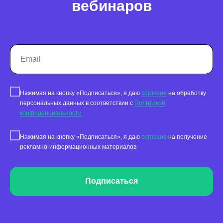
вебинаров
Тарифы
Статьи про геомаркетинг
Кейсы наших клиентов
Платформы
FAQ по сервису
Нажимая на кнопку «Подписаться», я даю
согласие
на обработку
Генератор ответов на отзывы
персональных данных в соответствии с
Политикой
конфиденциальности
Нажимая на кнопку «Подписаться», я даю
согласие
на получение
рекламно-информационных материалов
© Поинтер, 2019–2026
Политика конфиденциальности
Согласие на обработку персональных данных
Подписаться
Договор-оферта
ООО «ПОИНТЕР»