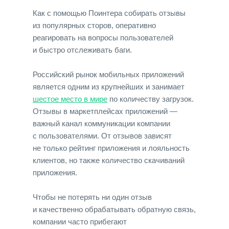
Как с помощью Поинтера собирать отзывы
из популярных сторов, оперативно
реагировать на вопросы пользователей
и быстро отслеживать баги.
Рос­сий­ский ры­нок мобильных приложений
яв­ляет­ся од­ним из круп­ней­ших и за­нимает
шес­тое мес­то в ми­ре
по количеству загрузок.
Отзывы в маркетплейсах приложений —
важный канал коммуникации компании
с пользователями. От отзывов зависят
не только рейтинг приложения и лояльность
клиентов, но также количество скачиваний
приложения.
Чтобы не потерять ни один отзыв
и качественно обрабатывать обратную связь,
компании часто прибегают