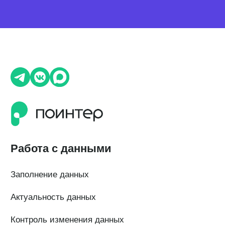
ОГРН 1 197 746 516 550
ИНН 7 704 499 646
Адрес: 192029, г. Санкт-Петербург, ул. Седова, дом 11, лит. А,
помещение 5Н, офис 531
e-mail: help@pntr.io
+7(800)555-41-36