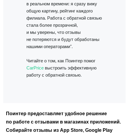
Геоперфоманс реклама
в реальном времени: я сразу вижу
общую картину, рейтинг каждого
Реклама на картах
филиала. Работа с обратной связью
стала более прозрачной,
Работа с отзывами
и мы уверены, что отзывы
не потеряются и будут обработаны
Сервис сбора отзывов
нашими операторами".
Работа с магазинами приложений
Обработка отзывов
Читайте о том, как Поинтер помог
CarPrice
выстроить эффективную
Ответы с помощью ChatGPT
и автоответы
работу с обратной связью.
Теги и автоответы
Сообщения
Статистика по отзывам
Интеграции
Поинтер предоставляет удобное решение
Суммаризация отзывов
по работе с отзывами в магазинах приложений.
Собирайте отзывы из App Store, Google Play