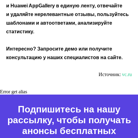
Активатор отзывов
и Huawei AppGallery в единую ленту, отвечайте
и удаляйте нерелевантные отзывы, пользуйтесь
QR-коды и email-рассылки
шаблонами и автоответами, анализируйте
Бонусы и подарки за отзывы
статистику.
О компании
Интересно? Запросите демо или получите
О нас
консультацию у наших специалистов на сайте.
Наши клиенты
Сотрудничество
Источник:
vc.ru
Вакансии
Документы
Error get alias
Контакты
Подпишитесь на нашу
Партнерам
рассылку, чтобы получать
ИТ-аккредитация
анонсы бесплатных
Полезные материалы