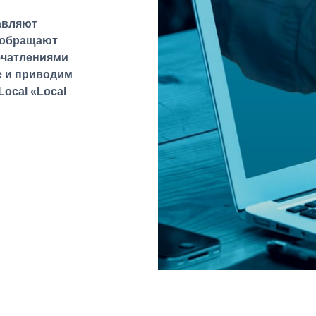
тавляют
 обращают
ечатлениями
е и приводим
ocal «Local