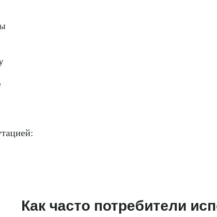
вы
у
е
утацией:
Как часто потребители ис