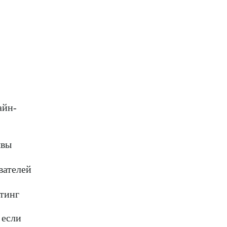
айн-
ывы
вателей
йтинг
 если