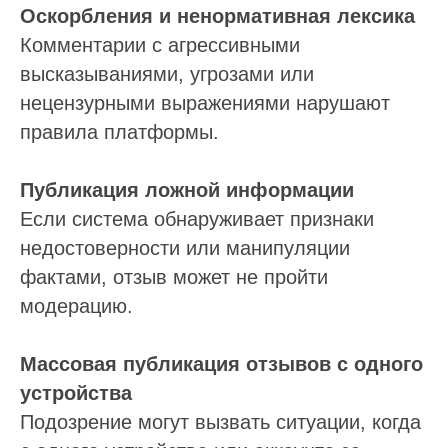
Оскорбления и ненормативная лексика
Комментарии с агрессивными
высказываниями, угрозами или
нецензурными выражениями нарушают
правила платформы.
Ответим на ваши вопросы
Оставьте заявку, и мы расскажем,
Публикация ложной информации
как наладить работу с репутацией,
отзывами и данными на онлайн-картах
Если система обнаруживает признаки
недостоверности или манипуляции
Пн — пт: 10:00–19:00
фактами, отзыв может не пройти
Ваше имя*
модерацию.
Массовая публикация отзывов с одного
Телефон*
устройства
+7
Подозрение могут вызвать ситуации, когда