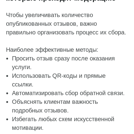
Пн — пт: 10:00–19:00
Оставьте заявку,
Чтобы увеличивать количество
и мы свяжемся с вами
опубликованных отзывов, важно
в течение часа
правильно организовать процесс их сбора.
8 800 555-41-36
+7 495 995-58-24
sales@pntr.io
Наиболее эффективные методы:
Имя*
Просить отзыв сразу после оказания
услуги.
Использовать QR-коды и прямые
Телефон*
ссылки.
Автоматизировать сбор обратной связи.
+7
Объяснять клиентам важность
Комментарий
подробных отзывов.
Избегать любых схем искусственной
мотивации.