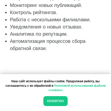
Мониторинг новых публикаций.
Работа с данными
Контроль рейтингов.
Работа с несколькими филиалами.
Заполнение данных
Уведомления о новых отзывах.
Актуальность данных
Аналитика по репутации.
Контроль изменения данных
Автоматизация процессов сбора
Фантомы для поиска дубликатов
обратной связи.
Фотографии
Статистика по трафику
SEO-контроль
Анализ конкурентов
Наш сайт использует файлы cookie. Продолжая работу, вы
соглашаетесь с их обработкой и
Политикой использования файлов
Причины отклонения отзывов
Мониторинг конкурентов
«cookies»
Геоперфоманс реклама
Для бизнеса с несколькими филиалами
ПОНЯТНО
ручной мониторинг отзывов быстро
Реклама на картах