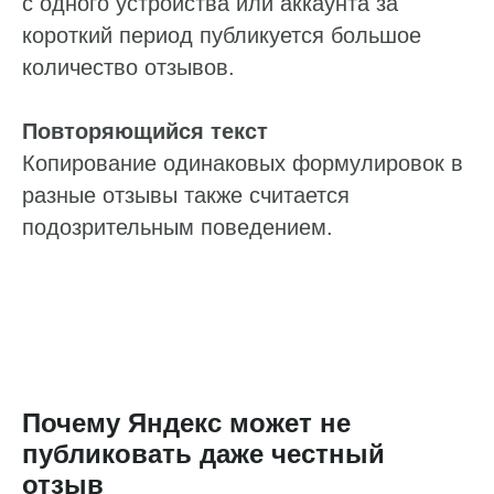
с одного устройства или аккаунта за
Нажимая «Отправить», вы даете согласие
на обработку
ваших персональных данных
и подтверждаете, что
ознакомились с
Политикой конфиденциальности
короткий период публикуется большое
количество отзывов.
Отправить
Повторяющийся текст
Копирование одинаковых формулировок в
разные отзывы также считается
подозрительным поведением.
Почему Яндекс может не
публиковать даже честный
отзыв