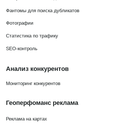
FAQ по сервису
Генератор ответов на отзывы
© Поинтер, 2019–2026
Политика конфиденциальности
Согласие на обработку персональных данных
Договор-оферта
ООО «ПОИНТЕР»
ОГРН 1 197 746 516 550
ИНН 7 704 499 646
Адрес: 192029, г. Санкт-Петербург, ул. Седова, дом 11, лит. А,
помещение 5Н, офис 531
e-mail: help@pntr.io
+7(800)555-41-36