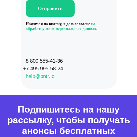
Отправить
Актуальность данных
Контроль изменения данных
Нажимая на кнопку, я даю согласие
на
Фантомы для поиска дубликатов
обработку моих персональных данных
.
Фотографии
Статистика по трафику
SEO-контроль
8 800 555-41-36
+7 495 995-58-24
Анализ конкурентов
help@pntr.io
Мониторинг конкурентов
Геоперфоманс реклама
Подпишитесь на нашу
Реклама на картах
рассылку, чтобы получать
Работа с отзывами
анонсы бесплатных