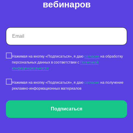
вебинаров
Сервис сбора отзывов
Работа с магазинами приложений
Обработка отзывов
Ответы с помощью ChatGPT
и автоответы
Теги и автоответы
Сообщения
Нажимая на кнопку «Подписаться», я даю
согласие
на обработку
персональных данных в соответствии с
Политикой
Статистика по отзывам
конфиденциальности
Интеграции
Нажимая на кнопку «Подписаться», я даю
согласие
на получение
Суммаризация отзывов
рекламно-информационных материалов
Активатор отзывов
Подписаться
QR-коды и email-рассылки
Бонусы и подарки за отзывы