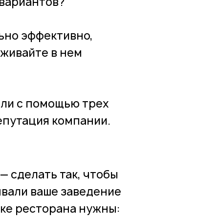
 вариантов?
ьно эффективно,
еживайте в нем
ели с помощью трех
епутация компании.
— сделать так, чтобы
ывали ваше заведение
чке ресторана нужны: