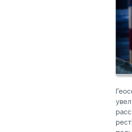
Геос
увел
расс
рест