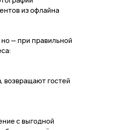
отографий
иентов из офлайна
 но — при правильной
са:
, возвращают гостей
ение с выгодной