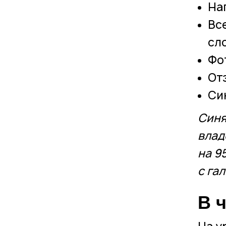
На
Вс
сло
Фо
От
Си
Синя
влад
на 9
с га
В 