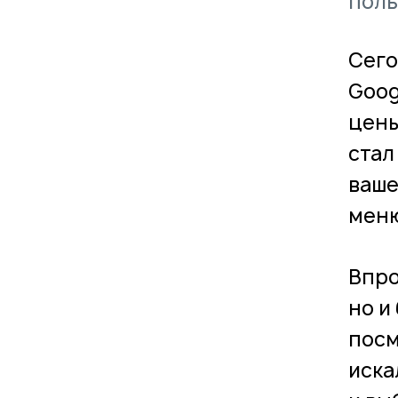
поль
Сего
Goog
цены
стал
ваше
меню
Впро
но и
посм
иска