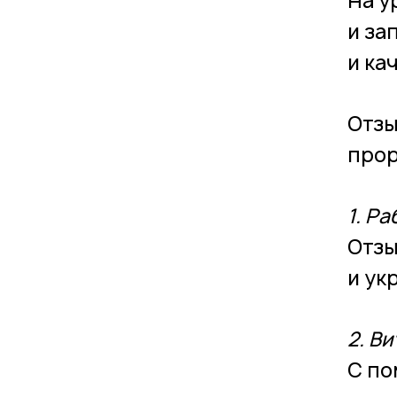
На у
и за
и ка
Отзы
прор
1. Р
Отзы
и ук
2. В
С по