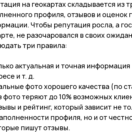
тация на геокартах складывается из т
лненного профиля, отзывов и оценок 
рмации. Чтобы репутация росла, а гос
арте, не разочаровался в своих ожида
юдать три правила:
лько актуальная и точная информация
есе и т. д.
альные фото хорошего качества (по ст
з фото теряют до 10% возможных клиен
зывы и рейтинг, который зависит не то
заполненности профиля, но и от честн
торые пишут отзывы.