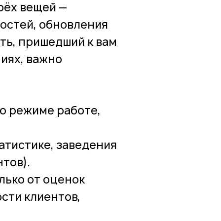
рёх вещей —
гостей, обновления
ть, пришедший к вам
ниях, важно
 о режиме работе,
атистике, заведения
тов).
лько от оценок
ости клиентов,