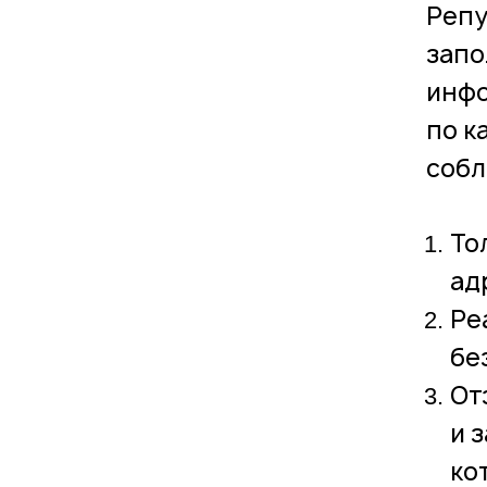
Репу
запо
инфо
по к
собл
То
адр
Ре
бе
От
и 
ко