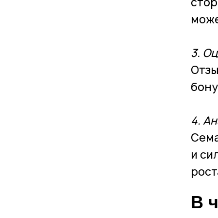
стор
може
3. О
Отзы
бону
4. А
Сема
и си
рост
В 