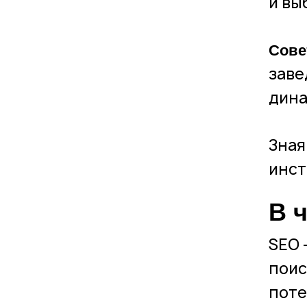
и вы
Сове
заве
дина
Зная
инст
В 
SEO 
поис
поте