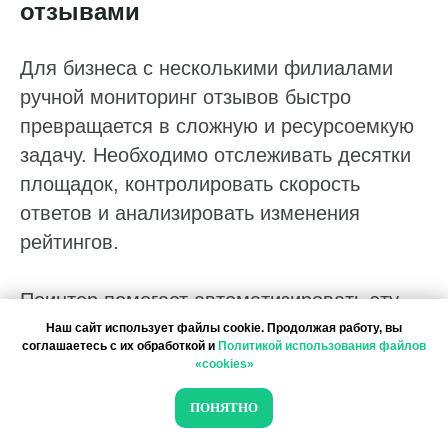
отзывами
Для бизнеса с несколькими филиалами
ручной мониторинг отзывов быстро
превращается в сложную и ресурсоемкую
Работа с данными
задачу. Необходимо отслеживать десятки
Заполнение данных
площадок, контролировать скорость
Актуальность данных
ответов и анализировать изменения
Контроль изменения данных
рейтингов.
Фантомы для поиска дубликатов
Поинтер помогает автоматизировать эту
Фотографии
работу и централизовать управление
Наш сайт использует файлы cookie. Продолжая работу, вы
Статистика по трафику
соглашаетесь с их обработкой и
Политикой использования файлов
репутацией. Все отзывы собираются в
SEO-контроль
«cookies»
едином интерфейсе, что позволяет
ПОНЯТНО
Анализ конкурентов
быстрее находить негативные
комментарии, выявлять подозрительные