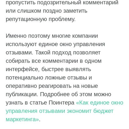
пропустить подозрительный комментарий
или слишком поздно заметить
репутационную проблему.
Пн — пт: 10:00–19:00
Именно поэтому многие компании
Оставьте заявку,
используют единое окно управления
и мы свяжемся с вами
в течение часа
отзывами. Такой подход позволяет
собирать все комментарии в одном
8 800 555-41-36
+7 495 995-58-24
интерфейсе, быстрее выявлять
sales@pntr.io
потенциально ложные отзывы и
Имя*
оперативно реагировать на новые
публикации. Подробнее об этом можно
узнать в статье Поинтера
«Как единое окно
Телефон*
управления отзывами экономит бюджет
+7
маркетинга»
.