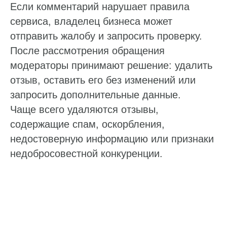
Если комментарий нарушает правила
сервиса, владелец бизнеса может
Ответим на ваши вопросы
отправить жалобу и запросить проверку.
Оставьте заявку, и мы расскажем,
После рассмотрения обращения
как наладить работу с репутацией,
отзывами и данными на онлайн-картах
модераторы принимают решение: удалить
отзыв, оставить его без изменений или
Пн — пт: 10:00–19:00
запросить дополнительные данные.
Ваше имя*
Чаще всего удаляются отзывы,
содержащие спам, оскорбления,
недостоверную информацию или признаки
Телефон*
недобросовестной конкуренции.
+7
Нажимая «Отправить», вы даете согласие
на обработку
ваших персональных данных
и подтверждаете, что
ознакомились с
Политикой конфиденциальности
Отправить