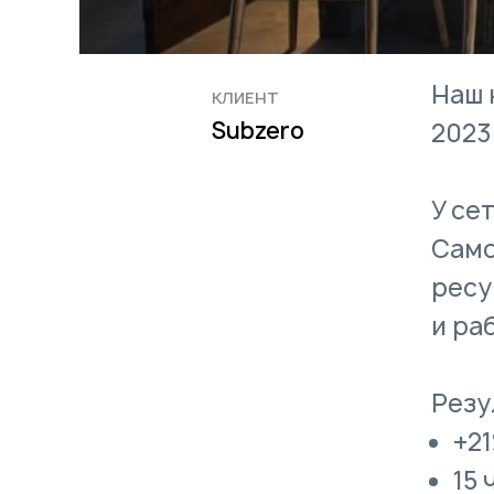
Наш 
КЛИЕНТ
Subzero
2023
У се
Само
ресу
и ра
Резу
+21
15 