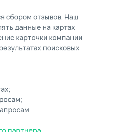
я сбором отзывов. Наш
лять данные на картах
ение карточки компании
результатах поисковых
ах;
росам;
запросам.
го партнера