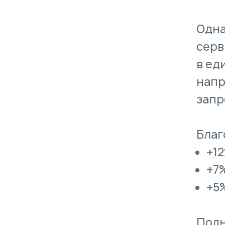
Одна
серв
в ед
напр
запр
Благ
+1
+7
+5
Полн