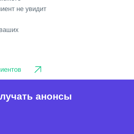
иент не увидит
 ваших
лиентов
олучать анонсы