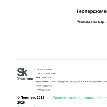
Геоперфома
Реклама на карт
ООО «ПОИНТЕР»
ОГРН 1 197 746 516 550
ИНН 7 704 499 646
Адрес: 192029, г. Санкт-Петербург, ул. Седова, дом 11, лит. А, помещение 5Н, офис
e-mail: help@pntr.io
+7(800)555-41-36
© Поинтер, 2019–
Политика конфиденциальности
2026