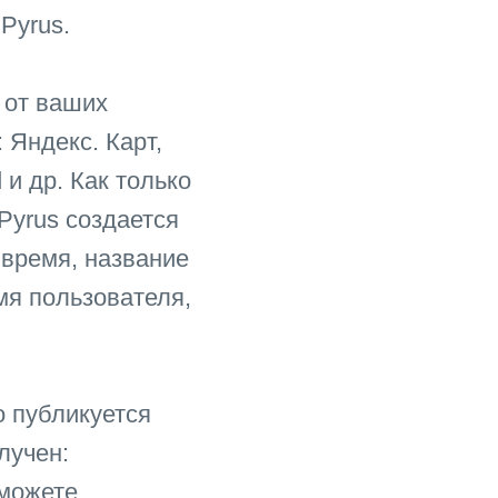
Pyrus.
 от ваших
 Яндекс. Карт,
 и др. Как только
Pyrus создается
 время, название
мя пользователя,
о публикуется
лучен:
 можете