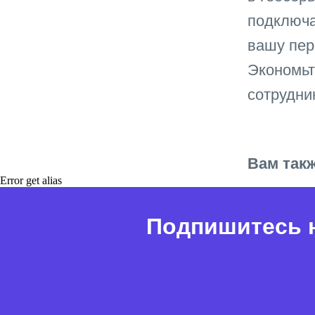
подключа
вашу пер
Экономьт
сотрудни
Вам так
Error get alias
Подпишитесь н