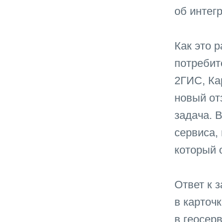
об интег
Как это 
потребите
2ГИС, Кар
новый от
задача. В
сервиса,
который 
Ответ к 
в карточк
в геосер