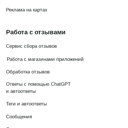
© Поинтер, 2019–2026
Политика конфиденциальности
Согласие на обработку персональных данных
Договор-оферта
ООО «ПОИНТЕР»
ОГРН 1 197 746 516 550
ИНН 7 704 499 646
Адрес: 192029, г. Санкт-Петербург, ул. Седова, дом 11, лит. А,
помещение 5Н, офис 531
e-mail: help@pntr.io
+7(800)555-41-36