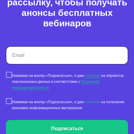
рассылку, чтобы получать
Статистика по трафику
анонсы бесплатных
SEO-контроль
вебинаров
Анализ конкурентов
Мониторинг конкурентов
Геоперфоманс реклама
Реклама на картах
Нажимая на кнопку «Подписаться», я даю
согласие
на обработку
Работа с отзывами
персональных данных в соответствии с
Политикой
конфиденциальности
Сервис сбора отзывов
Нажимая на кнопку «Подписаться», я даю
согласие
на получение
Работа с магазинами приложений
рекламно-информационных материалов
Обработка отзывов
Ответы с помощью ChatGPT
и автоответы
Подписаться