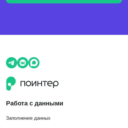
Теги и автоответы
Сообщения
Статистика по отзывам
Интеграции
Суммаризация отзывов
Активатор отзывов
QR-коды и email-рассылки
Бонусы и подарки за отзывы
О компании
О нас
Наши клиенты
Сотрудничество
Вакансии