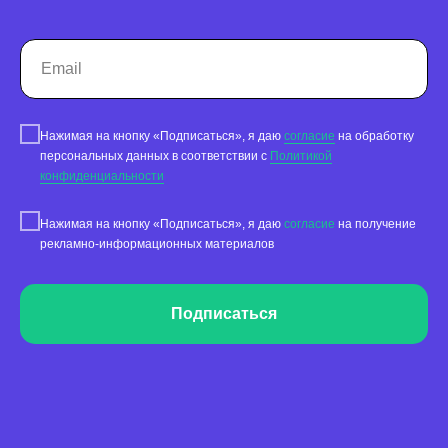
Реклама на картах
Работа с отзывами
Сервис сбора отзывов
Работа с магазинами приложений
Нажимая на кнопку «Подписаться», я даю
согласие
на обработку
персональных данных в соответствии с
Политикой
Обработка отзывов
конфиденциальности
Ответы с помощью ChatGPT
и автоответы
Нажимая на кнопку «Подписаться», я даю
согласие
на получение
Теги и автоответы
рекламно-информационных материалов
Сообщения
Статистика по отзывам
Подписаться
Интеграции
Суммаризация отзывов
Активатор отзывов