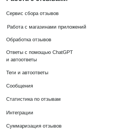
Адрес: 192029, г. Санкт-Петербург, ул. Седова, дом 11, лит. А,
помещение 5Н, офис 531
e-mail: help@pntr.io
+7(800)555-41-36