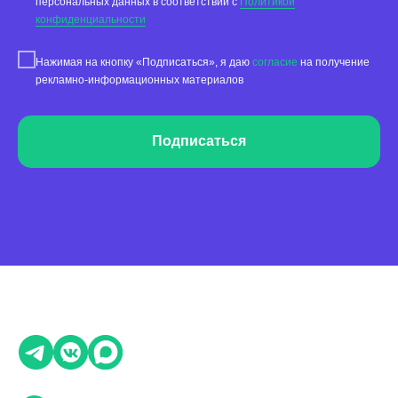
персональных данных в соответствии с
Политикой
конфиденциальности
Реклама на картах
Нажимая на кнопку «Подписаться», я даю
согласие
на получение
Работа с отзывами
рекламно-информационных материалов
Сервис сбора отзывов
Работа с магазинами приложений
Подписаться
Обработка отзывов
Ответы с помощью ChatGPT
и автоответы
Теги и автоответы
Сообщения
Статистика по отзывам
Интеграции
Суммаризация отзывов
Активатор отзывов