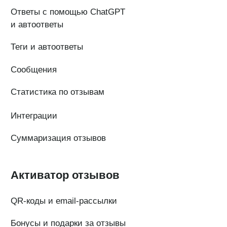
ИНН 7 704 499 646
Адрес: 192029, г. Санкт-Петербург, ул. Седова, дом 11, лит. А,
помещение 5Н, офис 531
e-mail: help@pntr.io
+7(800)555-41-36