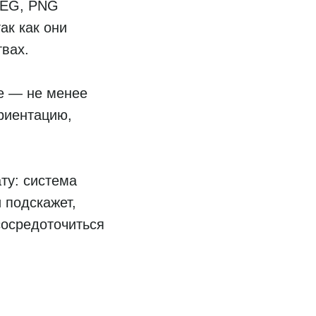
PEG, PNG
ак как они
твах.
е — не менее
риентацию,
ту: система
 подскажет,
сосредоточиться