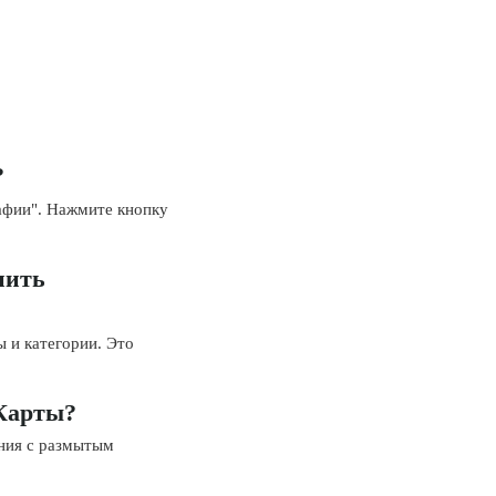
?
рафии". Нажмите кнопку
нить
ы и категории. Это
 Карты?
ния с размытым