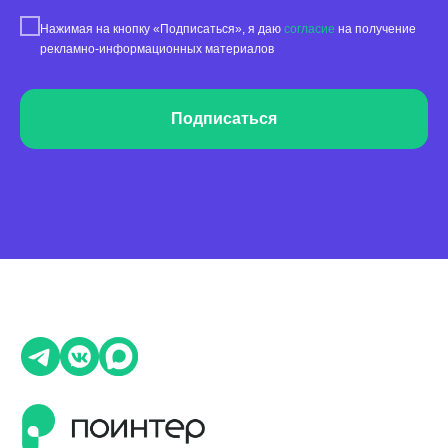
Обработка отзывов
Нажимая на кнопку «Подписаться», я даю
согласие
на получение
рекламно-информационных материалов
Ответы с помощью ChatGPT
и автоответы
Теги и автоответы
Подписаться
Сообщения
Статистика по отзывам
Интеграции
Суммаризация отзывов
Активатор отзывов
QR-коды и email-рассылки
Бонусы и подарки за отзывы
О компании
О нас