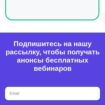
Заполнение данных
Актуальность данных
Контроль изменения данных
Фантомы для поиска дубликатов
Фотографии
Статистика по трафику
Подпишитесь на нашу
SEO-контроль
рассылку, чтобы получать
Анализ конкурентов
анонсы бесплатных
Мониторинг конкурентов
вебинаров
Геоперфоманс реклама
Реклама на картах
Работа с отзывами