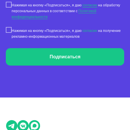
Сервис сбора отзывов
Нажимая на кнопку «Подписаться», я даю
согласие
на обработку
персональных данных в соответствии с
Политикой
Работа с магазинами приложений
конфиденциальности
Обработка отзывов
Нажимая на кнопку «Подписаться», я даю
согласие
на получение
Ответы с помощью ChatGPT
и автоответы
рекламно-информационных материалов
Теги и автоответы
Сообщения
Подписаться
Статистика по отзывам
Интеграции
Суммаризация отзывов
Активатор отзывов
QR-коды и email-рассылки
Бонусы и подарки за отзывы