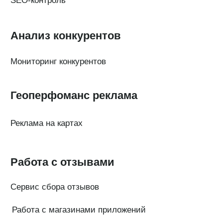
Платформы
FAQ по сервису
Генератор ответов на отзывы
© Поинтер, 2019–2026
Политика конфиденциальности
Согласие на обработку персональных данных
Договор-оферта
ООО «ПОИНТЕР»
ОГРН 1 197 746 516 550
ИНН 7 704 499 646
Адрес: 192029, г. Санкт-Петербург, ул. Седова, дом 11, лит. А,
помещение 5Н, офис 531
e-mail: help@pntr.io
+7(800)555-41-36