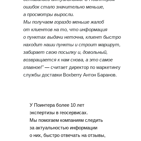
ошибок стало значительно меньше,
© Поинтер, 2019–2026
а просмотры выросли.
Политика конфиденциальности
Мы получаем гораздо меньше жалоб
Согласие на обработку персональных данных
от клиентов на то, что информация
Договор-оферта
о пунктах выдачи неточна, клиент быстро
находит наши пункты и строит маршрут,
забирает свою посылку и, довольный,
ООО «ПОИНТЕР»
возвращается к нам снова, а это самое
ОГРН 1 197 746 516 550
главное!"
—
считает директор по маркетингу
ИНН 7 704 499 646
Адрес: 192029, г. Санкт-Петербург, ул. Седова, дом 11, лит. А,
службы доставки Boxberry Антон Баранов.
помещение 5Н, офис 531
e-mail: help@pntr.io
+7(800)555-41-36
У Поинтера более 10 лет
экспертизы в геосервисах.
Мы помогаем компаниям следить
за актуальностью информации
о них, быстро отвечать на отзывы,