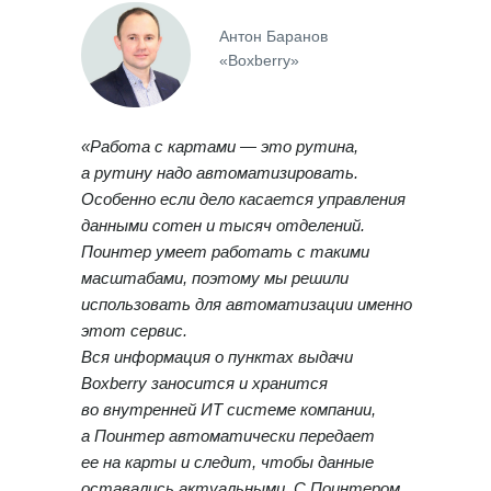
Документы
Антон Баранов
«Boxberry»
Контакты
Партнерам
ИТ-аккредитация
«Работа с картами — это рутина,
а рутину надо автоматизировать.
Полезные материалы
Особенно если дело касается управления
данными сотен и тысяч отделений.
Тарифы
Поинтер умеет работать с такими
Статьи про геомаркетинг
масштабами, поэтому мы решили
Кейсы наших клиентов
использовать для автоматизации именно
этот сервис.
Платформы
Вся информация о пунктах выдачи
FAQ по сервису
Boxberry заносится и хранится
Генератор ответов на отзывы
во внутренней ИТ системе компании,
а Поинтер автоматически передает
ее на карты и следит, чтобы данные
оставались актуальными. С Поинтером