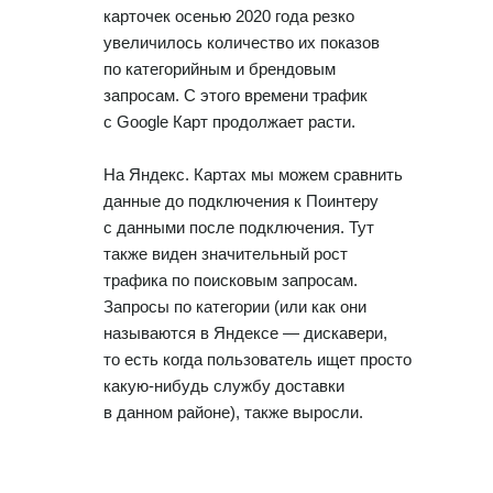
Статистика по трафику
карточек осенью 2020 года резко
увеличилось количество их показов
SEO-контроль
по категорийным и брендовым
запросам. С этого времени трафик
Анализ конкурентов
с Google Карт продолжает расти.
Мониторинг конкурентов
На Яндекс. Картах мы можем сравнить
Геоперфоманс реклама
данные до подключения к Поинтеру
с данными после подключения. Тут
Реклама на картах
также виден значительный рост
трафика по поисковым запросам.
Работа с отзывами
Запросы по категории (или как они
называются в Яндексе — дискавери,
Сервис сбора отзывов
то есть когда пользователь ищет просто
Работа с магазинами приложений
какую-нибудь службу доставки
в данном районе), также выросли.
Обработка отзывов
Ответы с помощью ChatGPT
и автоответы