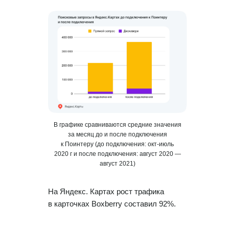
Теги и автоответы
Сообщения
Статистика по отзывам
Интеграции
Суммаризация отзывов
Активатор отзывов
QR-коды и email-рассылки
В графике сравниваются средние значения
Бонусы и подарки за отзывы
за месяц до и после подключения
к Поинтеру (до подключения: окт-июль
2020 г и после подключения: август 2020 —
О компании
август 2021)
О нас
На Яндекс. Картах рост трафика
Наши клиенты
в карточках Boxberry составил 92%.
Сотрудничество
Вакансии