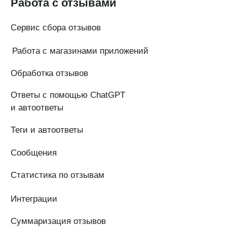
ИНН 7 704 499 646
Адрес: 192029, г. Санкт-Петербург, ул. Седова, дом 11, лит. А,
помещение 5Н, офис 531
e-mail: help@pntr.io
+7(800)555-41-36