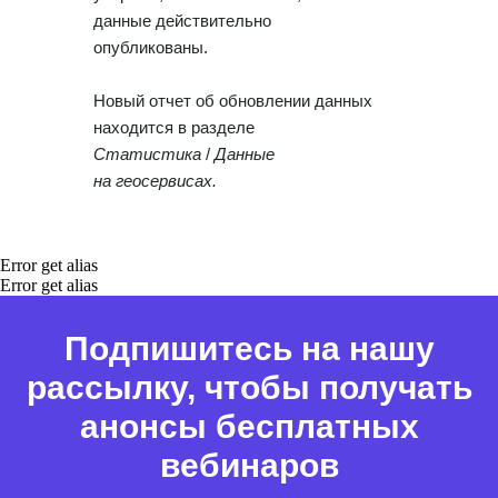
данные действительно
опубликованы.
Работа с данными
Новый отчет об обновлении данных
Заполнение данных
находится в разделе
Актуальность данных
Статистика
/
Данные
Контроль изменения данных
на геосервисах.
Фантомы для поиска дубликатов
Фотографии
Error get alias
Статистика по трафику
Error get alias
SEO-контроль
Подпишитесь на нашу
Анализ конкурентов
рассылку, чтобы получать
Мониторинг конкурентов
анонсы бесплатных
вебинаров
Геоперфоманс реклама