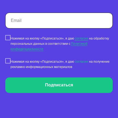
Реклама на картах
Работа с отзывами
Сервис сбора отзывов
Работа с магазинами приложений
Нажимая на кнопку «Подписаться», я даю
согласие
на обработку
персональных данных в соответствии с
Политикой
Обработка отзывов
конфиденциальности
Ответы с помощью ChatGPT
и автоответы
Нажимая на кнопку «Подписаться», я даю
согласие
на получение
Теги и автоответы
рекламно-информационных материалов
Сообщения
Статистика по отзывам
Подписаться
Интеграции
Суммаризация отзывов
Активатор отзывов