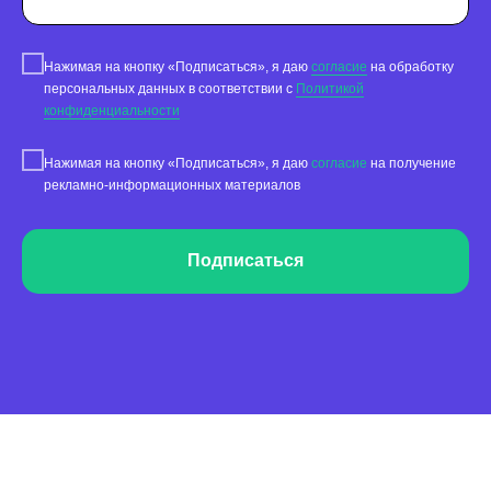
SEO-контроль
Нажимая на кнопку «Подписаться», я даю
согласие
на обработку
Анализ конкурентов
персональных данных в соответствии с
Политикой
конфиденциальности
Мониторинг конкурентов
Нажимая на кнопку «Подписаться», я даю
согласие
на получение
Геоперфоманс реклама
рекламно-информационных материалов
Реклама на картах
Подписаться
Работа с отзывами
Сервис сбора отзывов
Работа с магазинами приложений
Обработка отзывов
Ответы с помощью ChatGPT
и автоответы
Теги и автоответы