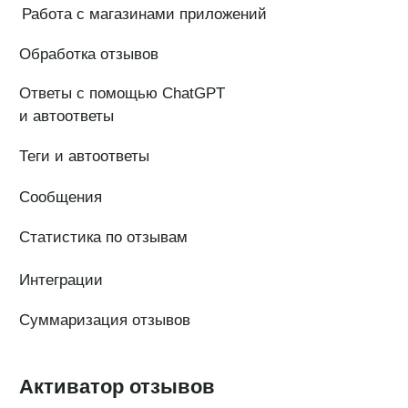
© Поинтер, 2019–2026
Политика конфиденциальности
Согласие на обработку персональных данных
Договор-оферта
ООО «ПОИНТЕР»
ОГРН 1 197 746 516 550
ИНН 7 704 499 646
Адрес: 192029, г. Санкт-Петербург, ул. Седова, дом 11, лит. А,
помещение 5Н, офис 531
e-mail: help@pntr.io
+7(800)555-41-36