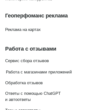
ИНН 7 704 499 646
Адрес: 192029, г. Санкт-Петербург, ул. Седова, дом 11, лит. А,
помещение 5Н, офис 531
e-mail: help@pntr.io
+7(800)555-41-36