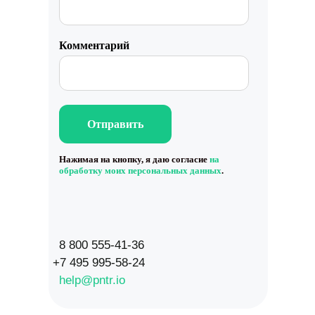
Работа с данными
Комментарий
Заполнение данных
Актуальность данных
Контроль изменения данных
Отправить
Фантомы для поиска дубликатов
Нажимая на кнопку, я даю согласие
на
Фотографии
обработку моих персональных данных
.
Статистика по трафику
SEO-контроль
Анализ конкурентов
8 800 555-41-36
+7 495 995-58-24
Мониторинг конкурентов
help@pntr.io
Геоперфоманс реклама