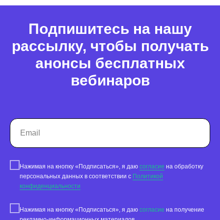
Реклама на картах
Подпишитесь на нашу
Работа с отзывами
рассылку, чтобы получать
Сервис сбора отзывов
анонсы бесплатных
Работа с магазинами приложений
вебинаров
Обработка отзывов
Ответы с помощью ChatGPT
и автоответы
Теги и автоответы
Сообщения
Статистика по отзывам
Нажимая на кнопку «Подписаться», я даю
согласие
на обработку
Интеграции
персональных данных в соответствии с
Политикой
конфиденциальности
Суммаризация отзывов
Нажимая на кнопку «Подписаться», я даю
согласие
на получение
Активатор отзывов
рекламно-информационных материалов